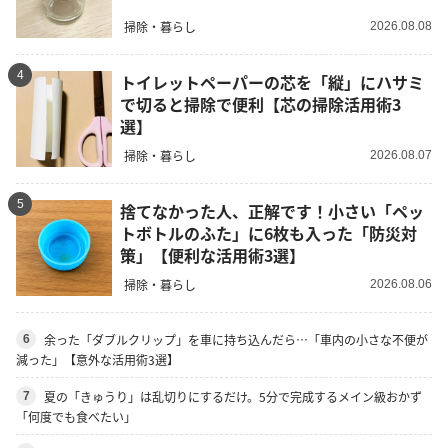
掃除・暮らし
2026.08.08
4
トイレットペーパーの芯を「縦」にハサミ
で切ると掃除で便利【芯の掃除活用術3
選】
掃除・暮らし
2026.08.07
5
捨てなかった人、正解です！小さい「ペッ
トボトルのふた」に6枚も入った「防災対
策」【便利な活用術3選】
掃除・暮らし
2026.08.06
余った「ダブルクリップ」を車に持ち込んだら…「車内の小さな不便が
6
減った」【意外な活用術3選】
夏の「きゅうり」は乱切りにするだけ。5分で完成するメイン級おかず
7
「何度でも食べたい」