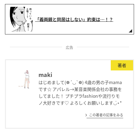
「義両親と同居はしない」約束は…！？
広告
著者
maki
はじめまして(❁´◡`❁) 4歳の男の子mama
です☆ アパレル→某音楽関係会社の事務を
してました！ プチプラfashionや流行りモ
ノ大好きです♡ よろしくお願いします◡̈⋆*
この著者の記事をみる