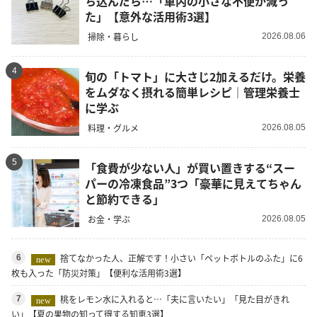
ち込んだら…「車内の小さな不便が減っ
た」【意外な活用術3選】
掃除・暮らし
2026.08.06
4
旬の「トマト」に大さじ2加えるだけ。栄養
をムダなく摂れる簡単レシピ｜管理栄養士
に学ぶ
料理・グルメ
2026.08.05
5
「食費が少ない人」が買い置きする“スー
パーの冷凍食品”3つ「豪華に見えてちゃん
と節約できる」
お金・学ぶ
2026.08.05
捨てなかった人、正解です！小さい「ペットボトルのふた」に6
6
new
枚も入った「防災対策」【便利な活用術3選】
桃をレモン水に入れると…「夫に言いたい」「見た目がきれ
7
new
い」【夏の果物の知って得する知恵3選】