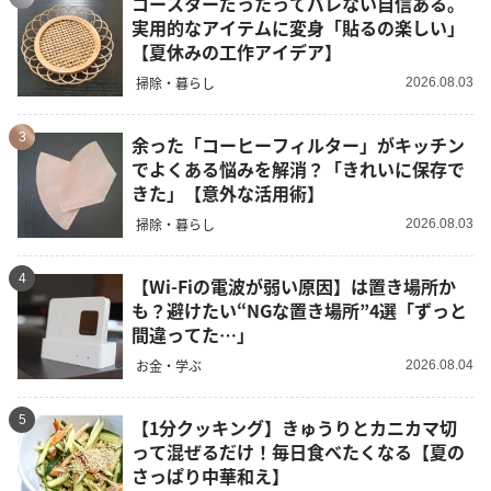
コースターだったってバレない自信ある。
実用的なアイテムに変身「貼るの楽しい」
【夏休みの工作アイデア】
掃除・暮らし
2026.08.03
3
余った「コーヒーフィルター」がキッチン
でよくある悩みを解消？「きれいに保存で
きた」【意外な活用術】
掃除・暮らし
2026.08.03
4
【Wi-Fiの電波が弱い原因】は置き場所か
も？避けたい“NGな置き場所”4選「ずっと
間違ってた…」
お金・学ぶ
2026.08.04
5
【1分クッキング】きゅうりとカニカマ切
って混ぜるだけ！毎日食べたくなる【夏の
さっぱり中華和え】