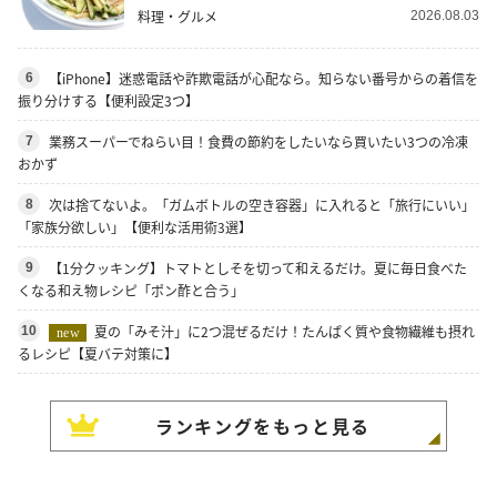
料理・グルメ
2026.08.03
【iPhone】迷惑電話や詐欺電話が心配なら。知らない番号からの着信を
6
振り分けする【便利設定3つ】
業務スーパーでねらい目！食費の節約をしたいなら買いたい3つの冷凍
7
おかず
次は捨てないよ。「ガムボトルの空き容器」に入れると「旅行にいい」
8
「家族分欲しい」【便利な活用術3選】
【1分クッキング】トマトとしそを切って和えるだけ。夏に毎日食べた
9
くなる和え物レシピ「ポン酢と合う」
夏の「みそ汁」に2つ混ぜるだけ！たんぱく質や食物繊維も摂れ
10
new
るレシピ【夏バテ対策に】
ランキングをもっと見る