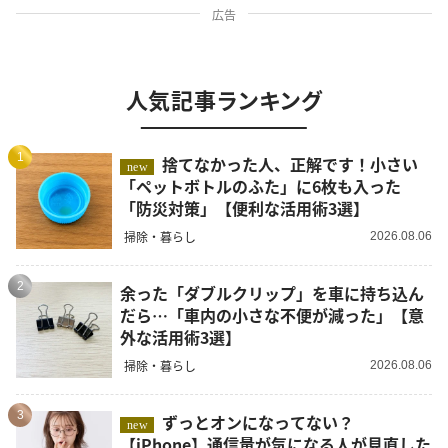
広告
人気記事ランキング
1
捨てなかった人、正解です！小さい
new
「ペットボトルのふた」に6枚も入った
「防災対策」【便利な活用術3選】
掃除・暮らし
2026.08.06
2
余った「ダブルクリップ」を車に持ち込ん
だら…「車内の小さな不便が減った」【意
外な活用術3選】
掃除・暮らし
2026.08.06
3
ずっとオンになってない？
new
【iPhone】通信量が気になる人が見直した