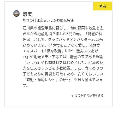
著者
悠美
能登の料理家＆いしかわ観光特使
石川県の能登半島に暮らし、旬の野菜や地魚を捌
きながら地産地消を楽しむ3児の母。 「能登の料
理家」として、クックパッドアンバサダー2026も
務めています。 発酵食をこよなく愛し、発酵食
エキスパート1級を取得。NHK「激突メシあが
れ」や地元メディア等では、能登の宝である魚醤
「いしる」や麹調味料をはじめとした、地域の魅
力を伝えるレシピを多数披露。また、食べ盛りの
子どもたちの胃袋を満たすため、安くておいしい
「時短・節約レシピ」の研究にも日々励んでいま
す。
この著者の記事をみる