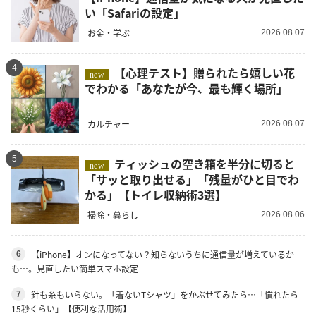
い「Safariの設定」
お金・学ぶ
2026.08.07
4
【心理テスト】贈られたら嬉しい花
new
でわかる「あなたが今、最も輝く場所」
カルチャー
2026.08.07
5
ティッシュの空き箱を半分に切ると
new
「サッと取り出せる」「残量がひと目でわ
かる」【トイレ収納術3選】
掃除・暮らし
2026.08.06
【iPhone】オンになってない？知らないうちに通信量が増えているか
6
も…。見直したい簡単スマホ設定
針も糸もいらない。「着ないTシャツ」をかぶせてみたら…「慣れたら
7
15秒くらい」【便利な活用術】