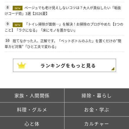
ベージュでも老け見えしないコツは？大人が真似したい「垢抜
8
new
けコーデ術」3選【2026夏】
「トイレ掃除が面倒…」を解決！お掃除のプロがやめた【3つの
9
new
こと】「ラクになる」「床にモノを置かない」
捨てなかった人、正解です。「ペットボトルのふた」を置くだけの"簡
10
単カビ対策"「ひと工夫で変わる」
ランキングをもっと見る
家族・人間関係
掃除・暮らし
料理・グルメ
お金・学ぶ
心と体
カルチャー