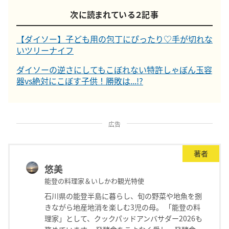
次に読まれている２記事
【ダイソー】子ども用の包丁にぴったり♡手が切れな
いツリーナイフ
ダイソーの逆さにしてもこぼれない特許しゃぼん玉容
器vs絶対にこぼす子供！勝敗は...!?
広告
著者
悠美
能登の料理家＆いしかわ観光特使
石川県の能登半島に暮らし、旬の野菜や地魚を捌
きながら地産地消を楽しむ3児の母。 「能登の料
理家」として、クックパッドアンバサダー2026も