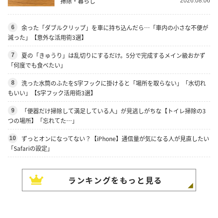
掃除・暮らし
2026.08.06
余った「ダブルクリップ」を車に持ち込んだら…「車内の小さな不便が
6
減った」【意外な活用術3選】
夏の「きゅうり」は乱切りにするだけ。5分で完成するメイン級おかず
7
「何度でも食べたい」
洗った水筒のふたをS字フックに掛けると「場所を取らない」「水切れ
8
もいい」【S字フック活用術3選】
「便器だけ掃除して満足している人」が見逃しがちな【トイレ掃除の3
9
つの場所】「忘れてた…」
ずっとオンになってない？【iPhone】通信量が気になる人が見直したい
10
「Safariの設定」
ランキングをもっと見る