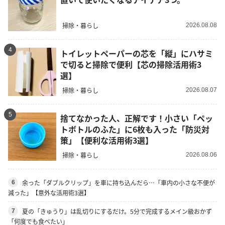
掃除・暮らし
2026.08.08
4
トイレットペーパーの芯を「縦」にハサミ
で切ると掃除で便利【芯の掃除活用術3
選】
掃除・暮らし
2026.08.07
5
捨てなかった人、正解です！小さい「ペッ
トボトルのふた」に6枚も入った「防災対
策」【便利な活用術3選】
掃除・暮らし
2026.08.06
余った「ダブルクリップ」を車に持ち込んだら…「車内の小さな不便が
6
減った」【意外な活用術3選】
夏の「きゅうり」は乱切りにするだけ。5分で完成するメイン級おかず
7
「何度でも食べたい」