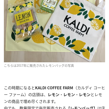
こちらは2017年に販売されたレモンバッグの写真
この時期になると
KALDI COFFEE FARM
（カルディ コーヒ
ー ファーム）の店頭は、
レモン
・
レモン
・
レモン
とレモ
ンの商品で埋め尽くされます。
中でも、数量限定で毎年販売される【
レモンバッグ
】は店