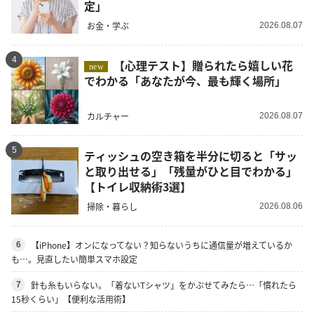
定」
お金・学ぶ
2026.08.07
4
【心理テスト】贈られたら嬉しい花
new
でわかる「あなたが今、最も輝く場所」
カルチャー
2026.08.07
5
ティッシュの空き箱を半分に切ると「サッ
と取り出せる」「残量がひと目でわかる」
【トイレ収納術3選】
掃除・暮らし
2026.08.06
【iPhone】オンになってない？知らないうちに通信量が増えているか
6
も…。見直したい簡単スマホ設定
針も糸もいらない。「着ないTシャツ」をかぶせてみたら…「慣れたら
7
15秒くらい」【便利な活用術】