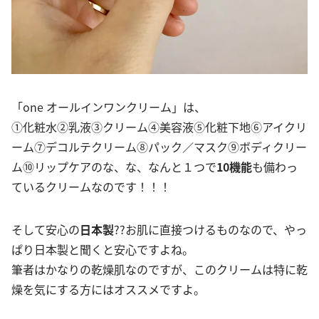
「one オールインワンクリーム」は、
①化粧水②乳液③クリーム④美容液⑤化粧下地⑥アイクリ
ーム⑦デコルテクリーム⑧パック／マスク⑨ボディクリー
ム⑩リップケアのな、な、なんと１つで
10機能
も備わっ
ているクリームなのです！！！
そして安心の
日本製
??お肌に直接つけるものなので、やっ
ぱり日本製と聞くと安心ですよね。
筆者はかなりの乾燥肌なのですが、このクリームは特に乾
燥を気にする方にはオススメですよ。