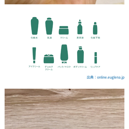
出典：online.euglena.jp