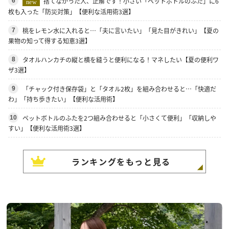
捨てなかった人、正解です！小さい「ペットボトルのふた」に6
6
new
枚も入った「防災対策」【便利な活用術3選】
桃をレモン水に入れると…「夫に言いたい」「見た目がきれい」【夏の
7
果物の知って得する知恵3選】
タオルハンカチの縦と横を縫うと便利になる！マネしたい【夏の便利ワ
8
ザ3選】
「チャック付き保存袋」と「タオル2枚」を組み合わせると…「快適だ
9
わ」「持ち歩きたい」【便利な活用術】
ペットボトルのふたを2つ組み合わせると「小さくて便利」「収納しや
10
すい」【便利な活用術3選】
ランキングをもっと見る