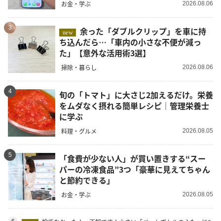
お金・学ぶ
2026.08.06
3
余った「ダブルクリップ」を車に持
new
ち込んだら…「車内の小さな不便が減っ
た」【意外な活用術3選】
掃除・暮らし
2026.08.06
4
旬の「トマト」に大さじ2加えるだけ。栄養
をムダなく摂れる簡単レシピ｜管理栄養士
に学ぶ
料理・グルメ
2026.08.05
5
「食費が少ない人」が買い置きする“スー
パーの冷凍食品”3つ「豪華に見えてちゃん
と節約できる」
お金・学ぶ
2026.08.05