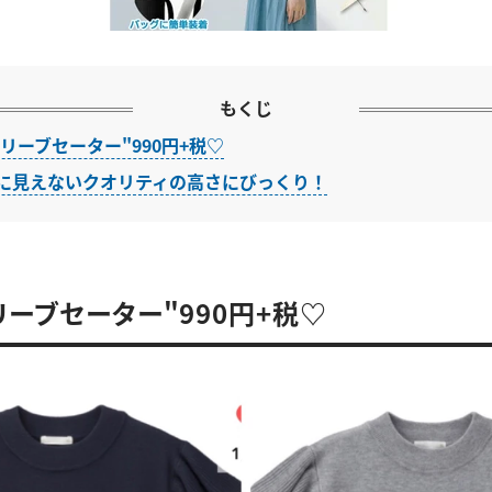
もくじ
リーブセーター"990円+税♡
+税に見えないクオリティの高さにびっくり！
リーブセーター"990円+税♡