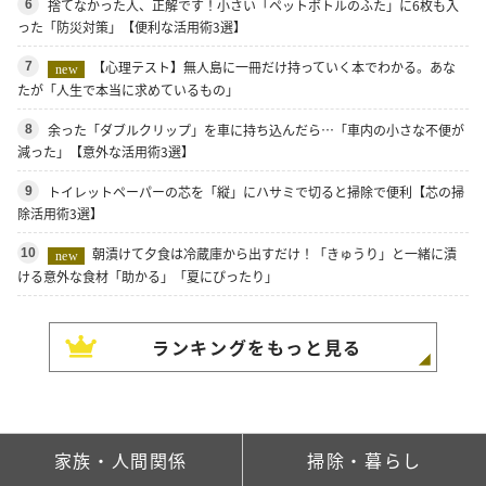
捨てなかった人、正解です！小さい「ペットボトルのふた」に6枚も入
6
った「防災対策」【便利な活用術3選】
【心理テスト】無人島に一冊だけ持っていく本でわかる。あな
7
new
たが「人生で本当に求めているもの」
余った「ダブルクリップ」を車に持ち込んだら…「車内の小さな不便が
8
減った」【意外な活用術3選】
トイレットペーパーの芯を「縦」にハサミで切ると掃除で便利【芯の掃
9
除活用術3選】
朝漬けて夕食は冷蔵庫から出すだけ！「きゅうり」と一緒に漬
10
new
ける意外な食材「助かる」「夏にぴったり」
ランキングをもっと見る
家族・人間関係
掃除・暮らし