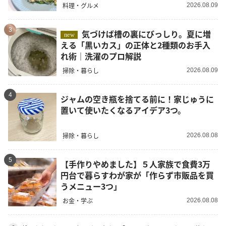
料理・グルメ
2026.08.09
3
気づけば槽の裏にびっしり。夏に増
new
える「黒いカス」の正体と2種類のお手入
れ術｜洗濯のプロ解説
掃除・暮らし
2026.08.09
4
ジャムの空き瓶を捨てる前に！家じゅうに
置いて使いたくなるアイデア3つ。
掃除・暮らし
2026.08.08
5
【手作りやめました】５人家族で食費3万
円台で暮らすわが家が「作らず市販品を買
うメニュー3つ」
お金・学ぶ
2026.08.08