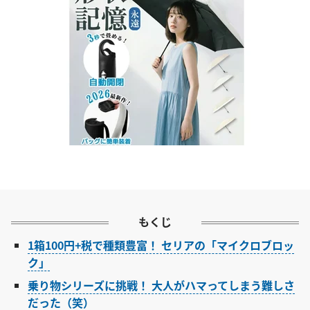
もくじ
1箱100円+税で種類豊富！ セリアの「マイクロブロッ
ク」
乗り物シリーズに挑戦！ 大人がハマってしまう難しさ
だった（笑）