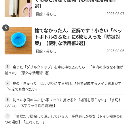
選】
掃除・暮らし
2026.08.07
5
捨てなかった人、正解です！小さい「ペッ
トボトルのふた」に6枚も入った「防災対
策」【便利な活用術3選】
掃除・暮らし
2026.08.06
余った「ダブルクリップ」を車に持ち込んだら…「車内の小さな不便が
6
減った」【意外な活用術3選】
夏の「きゅうり」は乱切りにするだけ。5分で完成するメイン級おかず
7
「何度でも食べたい」
洗った水筒のふたをS字フックに掛けると「場所を取らない」「水切れ
8
もいい」【S字フック活用術3選】
「便器だけ掃除して満足している人」が見逃しがちな【トイレ掃除の3
9
つの場所】「忘れてた…」