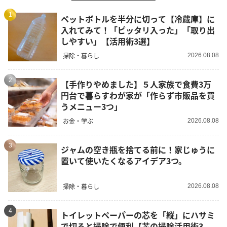
1
ペットボトルを半分に切って【冷蔵庫】に
入れてみて！「ピッタリ入った」「取り出
しやすい」【活用術3選】
掃除・暮らし
2026.08.08
2
【手作りやめました】５人家族で食費3万
円台で暮らすわが家が「作らず市販品を買
うメニュー3つ」
お金・学ぶ
2026.08.08
3
ジャムの空き瓶を捨てる前に！家じゅうに
置いて使いたくなるアイデア3つ。
掃除・暮らし
2026.08.08
4
トイレットペーパーの芯を「縦」にハサミ
で切ると掃除で便利【芯の掃除活用術3