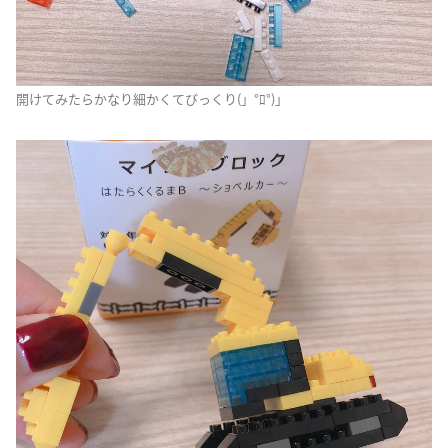
開けてみたらかなり細かくてびっくり(」°ﾛ°)｣