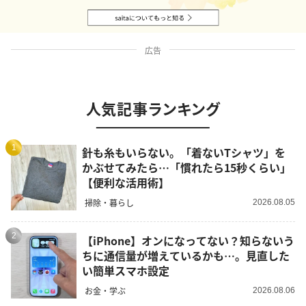
広告
人気記事ランキング
1
針も糸もいらない。「着ないTシャツ」を
かぶせてみたら…「慣れたら15秒くらい」
【便利な活用術】
掃除・暮らし
2026.08.05
2
【iPhone】オンになってない？知らないう
ちに通信量が増えているかも…。見直した
い簡単スマホ設定
お金・学ぶ
2026.08.06