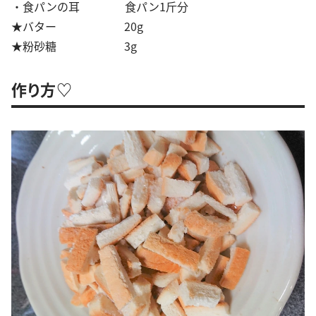
・食パンの耳 食パン1斤分
★バター 20g
★粉砂糖 3g
作り方♡