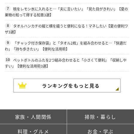
桃をレモン水に入れると…「夫に言いたい」「見た目がきれい」【夏の
7
果物の知って得する知恵3選】
タオルハンカチの縦と横を縫うと便利になる！マネしたい【夏の便利ワ
8
ザ3選】
「チャック付き保存袋」と「タオル2枚」を組み合わせると…「快適だ
9
わ」「持ち歩きたい」【便利な活用術】
ペットボトルのふたを2つ組み合わせると「小さくて便利」「収納しや
10
すい」【便利な活用術3選】
ランキングをもっと見る
家族・人間関係
掃除・暮らし
料理・グルメ
お金・学ぶ