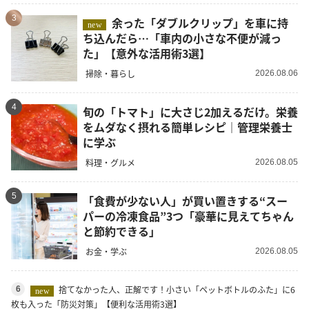
3
余った「ダブルクリップ」を車に持
new
ち込んだら…「車内の小さな不便が減っ
た」【意外な活用術3選】
掃除・暮らし
2026.08.06
4
旬の「トマト」に大さじ2加えるだけ。栄養
をムダなく摂れる簡単レシピ｜管理栄養士
に学ぶ
料理・グルメ
2026.08.05
5
「食費が少ない人」が買い置きする“スー
パーの冷凍食品”3つ「豪華に見えてちゃん
と節約できる」
お金・学ぶ
2026.08.05
捨てなかった人、正解です！小さい「ペットボトルのふた」に6
6
new
枚も入った「防災対策」【便利な活用術3選】