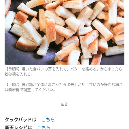
【手順6】焼いた食パンの耳を入れて、バターを絡める。からまったら
粉砂糖を入れる。
【手順7】粉砂糖が全体に混ざったら出来上がり！甘いのが好きな場合
は粉砂糖で調整してください。
広告
クックパッド
は
こちら
楽天レシピ
は
こちら