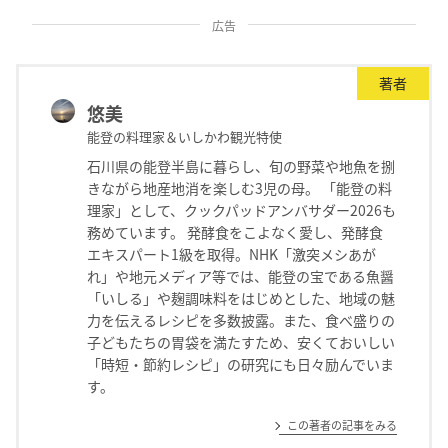
広告
著者
悠美
能登の料理家＆いしかわ観光特使
石川県の能登半島に暮らし、旬の野菜や地魚を捌
きながら地産地消を楽しむ3児の母。 「能登の料
理家」として、クックパッドアンバサダー2026も
務めています。 発酵食をこよなく愛し、発酵食
エキスパート1級を取得。NHK「激突メシあが
れ」や地元メディア等では、能登の宝である魚醤
「いしる」や麹調味料をはじめとした、地域の魅
力を伝えるレシピを多数披露。また、食べ盛りの
子どもたちの胃袋を満たすため、安くておいしい
「時短・節約レシピ」の研究にも日々励んでいま
す。
この著者の記事をみる