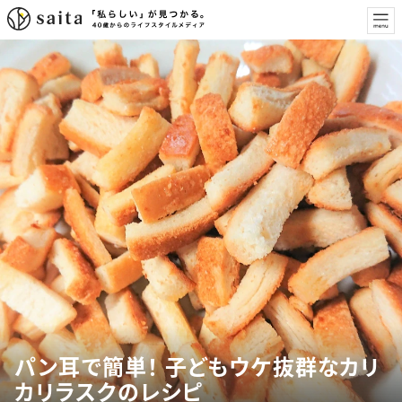
パン耳で簡単！ 子どもウケ抜群なカリ
カリラスクのレシピ