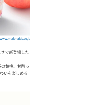
w.mcdonalds.co.jp
しさで新登場した
長の黄桃、甘酸っ
味わいを楽しめる