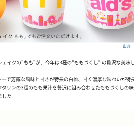
出典：ww
ェイクの"もも"が、今年は3種の“ももづくし” の贅沢な美味
シーで芳醇な風味と甘さが特長の白桃、甘く濃厚な味わいが特
クタリンの3種のもも果汁を贅沢に組み合わせたももづくしの
ました！