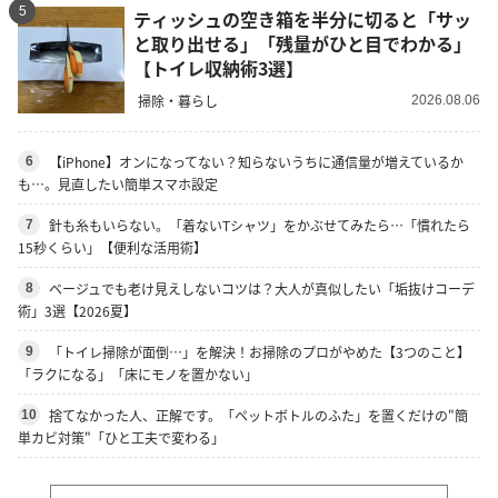
5
ティッシュの空き箱を半分に切ると「サッ
と取り出せる」「残量がひと目でわかる」
【トイレ収納術3選】
掃除・暮らし
2026.08.06
【iPhone】オンになってない？知らないうちに通信量が増えているか
6
も…。見直したい簡単スマホ設定
針も糸もいらない。「着ないTシャツ」をかぶせてみたら…「慣れたら
7
15秒くらい」【便利な活用術】
ベージュでも老け見えしないコツは？大人が真似したい「垢抜けコーデ
8
術」3選【2026夏】
「トイレ掃除が面倒…」を解決！お掃除のプロがやめた【3つのこと】
9
「ラクになる」「床にモノを置かない」
捨てなかった人、正解です。「ペットボトルのふた」を置くだけの"簡
10
単カビ対策"「ひと工夫で変わる」