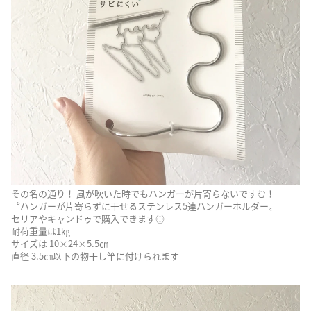
その名の通り！ 風が吹いた時でもハンガーが片寄らないですむ！
〝ハンガーが片寄らずに干せるステンレス5連ハンガーホルダー〟
セリアやキャンドゥで購入できます◎
耐荷重量は1㎏
サイズは 10×24×5.5㎝
直径 3.5㎝以下の物干し竿に付けられます