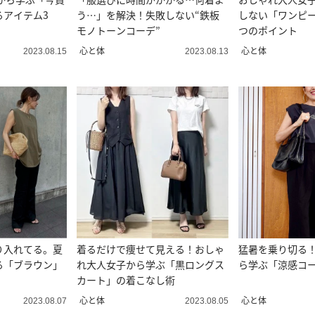
るアイテム3
う…」を解決！失敗しない“鉄板
しない「ワンピー
モノトーンコーデ”
つのポイント
心と体
心と体
2023.08.15
2023.08.13
り入れてる。夏
着るだけで痩せて見える！おしゃ
猛暑を乗り切る
る「ブラウン」
れ大人女子から学ぶ「黒ロングス
ら学ぶ「涼感コ
カート」の着こなし術
心と体
心と体
2023.08.07
2023.08.05