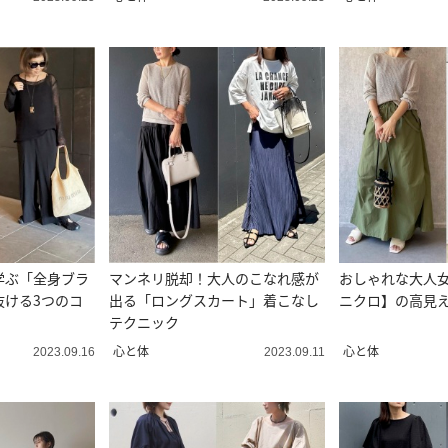
学ぶ「全身ブラ
マンネリ脱却！大人のこなれ感が
おしゃれな大人
抜ける3つのコ
出る「ロングスカート」着こなし
ニクロ】の高見え
テクニック
心と体
心と体
2023.09.16
2023.09.11