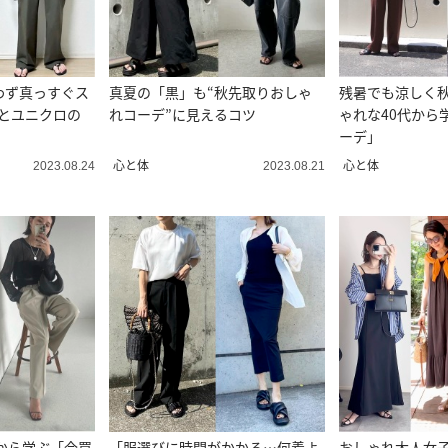
わず真っすぐス
真夏の「黒」も“秋先取りおしゃ
残暑でも涼しく
Uとユニクロの
れコーデ”に見えるコツ
ゃれな40代から
ーデ」
心と体
心と体
2023.08.24
2023.08.21
から学ぶ「今買
「服選びに時間がかかる…何着よ
おしゃれ大人女