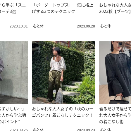
から学ぶ「スニ
「ボーダートップス」一気に格上
おしゃれな大人
コーデ3選
げする3つのテクニック
2023秋【ブー
心と体
心と体
2023.10.01
2023.09.28
むずかしい…」
おしゃれな大人女子の「秋のカー
着るだけで痩せ
な人から学ぶ垢
ゴパンツ」着こなしテクニック！
れ大人女子から
のポイント”
の着こなし術
心と体
心と体
2023.09.25
2023.09.23