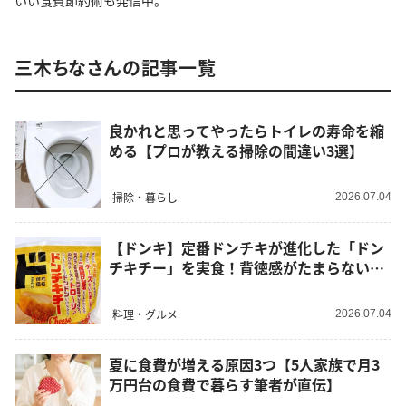
いい食費節約術も発信中。
三木ちなさんの記事一覧
良かれと思ってやったらトイレの寿命を縮
める【プロが教える掃除の間違い3選】
掃除・暮らし
2026.07.04
【ドンキ】定番ドンチキが進化した「ドン
チキチー」を実食！背徳感がたまらない…
料理・グルメ
2026.07.04
夏に食費が増える原因3つ【5人家族で月3
万円台の食費で暮らす筆者が直伝】