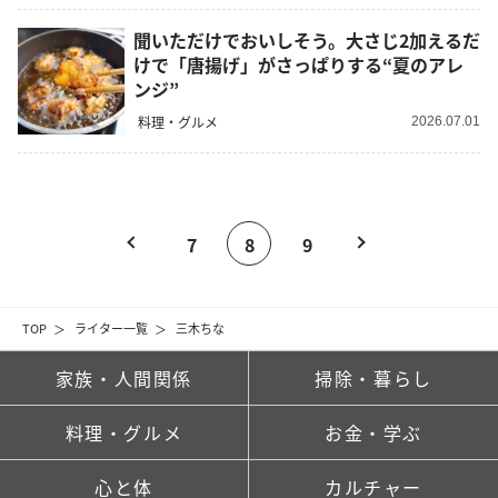
聞いただけでおいしそう。大さじ2加えるだ
けで「唐揚げ」がさっぱりする“夏のアレ
ンジ”
料理・グルメ
2026.07.01
7
8
9
TOP
ライター一覧
三木ちな
家族・人間関係
掃除・暮らし
料理・グルメ
お金・学ぶ
心と体
カルチャー