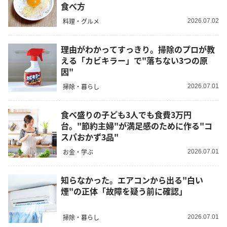
食べ方
料理・グルメ
2026.07.02
理由がわかってすっきり。掃除のプロが教
える「カビキラー」で"落ちない3つの原
因"
掃除・暮らし
2026.07.01
食べ盛りの子ども3人でも食費3万円
台。"節約主婦"が満足感のために作る"コ
スパおかず3品"
お金・学ぶ
2026.07.01
知らなかった。エアコンから出る"白い
煙"の正体「故障を疑う前に確認」
掃除・暮らし
2026.07.01