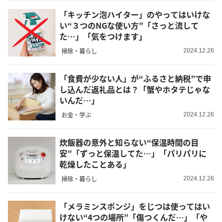
「キッチン泡ハイター」のやってはいけな
い“３つのNGな使い方”「さっと流して
た…」「気をつけます」
掃除・暮らし
2024.12.26
「食費が少ない人」が“ふるさと納税”で申
し込んだ返礼品とは？「蟹やホタテじゃな
いんだ…」
お金・学ぶ
2024.12.26
炊飯器の意外と知らない“保温時間の目
安”「ずっと保温してた…」「パリパリに
乾燥したことある」
掃除・暮らし
2024.12.26
「メラミンスポンジ」をじつは使ってはい
けない“4つの場所”「傷つくんだ…」「や