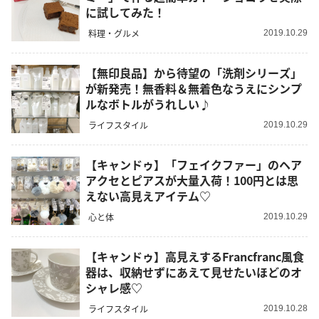
に試してみた！
料理・グルメ
2019.10.29
【無印良品】から待望の「洗剤シリーズ」
が新発売！無香料＆無着色なうえにシンプ
ルなボトルがうれしい♪
ライフスタイル
2019.10.29
【キャンドゥ】「フェイクファー」のヘア
アクセとピアスが大量入荷！100円とは思
えない高見えアイテム♡
心と体
2019.10.29
【キャンドゥ】高見えするFrancfranc風食
器は、収納せずにあえて見せたいほどのオ
シャレ感♡
ライフスタイル
2019.10.28