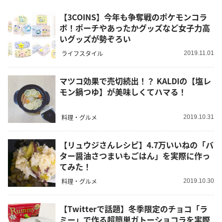
【3COINS】今年も争奪戦のポケモンコラ
ボ！ポーチやあったかグッズなど女子力高
いグッズが勢ぞろい
ライフスタイル
2019.11.01
マツコ効果で売切続出！？ KALDIの【塩レ
モン鍋つゆ】が美味しくてハマる！
料理・グルメ
2019.10.31
【リュウジさんレシピ】4.7万いいねの「バ
ター醤油さつまいもごはん」を実際に作っ
てみた！
料理・グルメ
2019.10.30
【Twitterで話題】冬季限定のチョコ「ラ
ミー」で作る超簡単ガトーショコラを実際