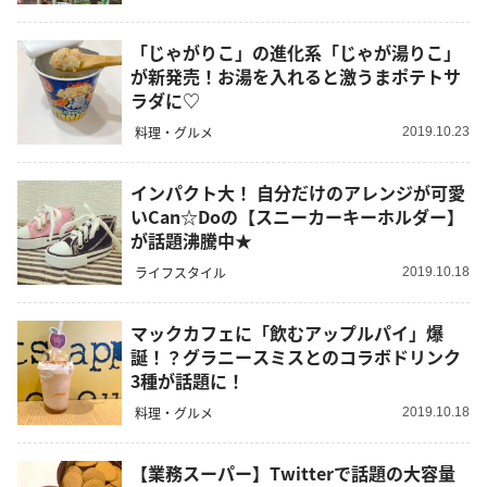
「じゃがりこ」の進化系「じゃが湯りこ」
が新発売！お湯を入れると激うまポテトサ
ラダに♡
料理・グルメ
2019.10.23
インパクト大！ 自分だけのアレンジが可愛
いCan☆Doの【スニーカーキーホルダー】
が話題沸騰中★
ライフスタイル
2019.10.18
マックカフェに「飲むアップルパイ」爆
誕！？グラニースミスとのコラボドリンク
3種が話題に！
料理・グルメ
2019.10.18
【業務スーパー】Twitterで話題の大容量