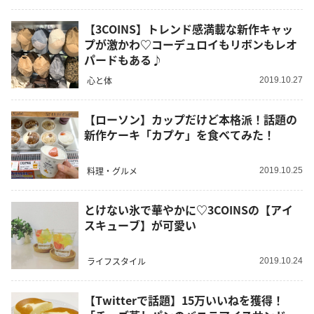
【3COINS】トレンド感満載な新作キャッ
プが激かわ♡コーデュロイもリボンもレオ
パードもある♪
心と体
2019.10.27
【ローソン】カップだけど本格派！話題の
新作ケーキ「カプケ」を食べてみた！
料理・グルメ
2019.10.25
とけない氷で華やかに♡3COINSの【アイ
スキューブ】が可愛い
ライフスタイル
2019.10.24
【Twitterで話題】15万いいねを獲得！