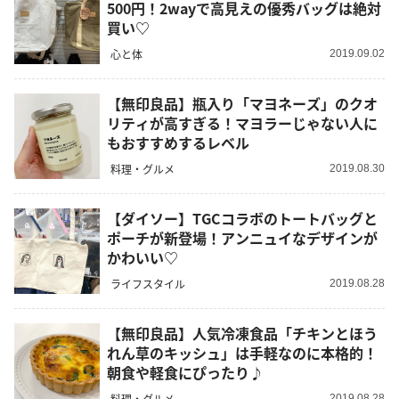
500円！2wayで高見えの優秀バッグは絶対
買い♡
心と体
2019.09.02
【無印良品】瓶入り「マヨネーズ」のクオ
リティが高すぎる！マヨラーじゃない人に
もおすすめするレベル
料理・グルメ
2019.08.30
【ダイソー】TGCコラボのトートバッグと
ポーチが新登場！アンニュイなデザインが
かわいい♡
ライフスタイル
2019.08.28
【無印良品】人気冷凍食品「チキンとほう
れん草のキッシュ」は手軽なのに本格的！
朝食や軽食にぴったり♪
料理・グルメ
2019.08.28