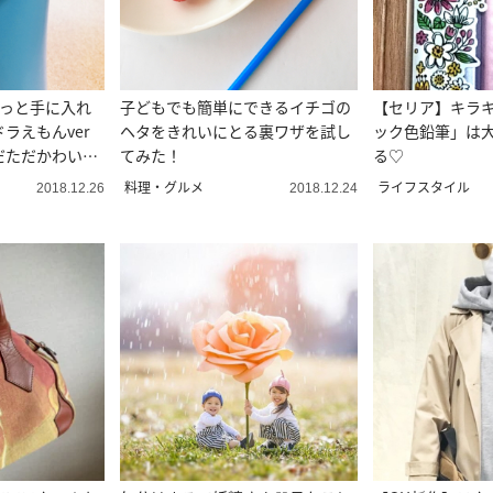
やっと手に入れ
子どもでも簡単にできるイチゴの
【セリア】キラ
ラえもんver
ヘタをきれいにとる裏ワザを試し
ック色鉛筆」は
だただかわいい
てみた！
る♡
料理・グルメ
ライフスタイル
2018.12.26
2018.12.24