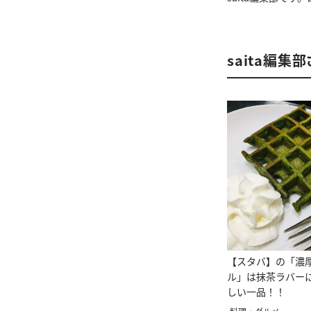
saita編集
【スタバ】の「濃
ル」は抹茶ラバー
しい一品！！