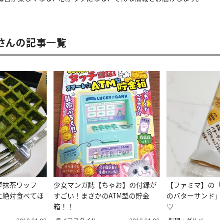
部さんの記事一覧
厚抹茶ワッフ
少女マンガ誌【ちゃお】の付録が
【ファミマ】の
に絶対食べてほ
すごい！まさかのATM型の貯金
のバターサンド
箱！！
♡