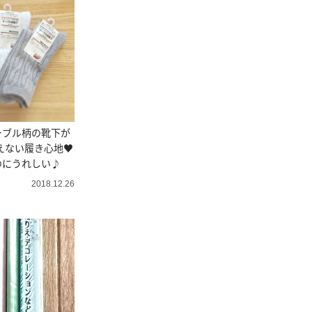
ーブル柄の靴下が
思えない履き心地♥
のにうれしい♪
2018.12.26