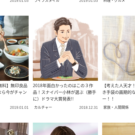
ライフスタイル
料理・グルメ
2019.01.03
2019.01.03
無料】無印良品
2018年面白かったのはこの３作
【考えた人天才
なら今がチャン
品！スナイパー小林が選ぶ（勝手
き手袋の画期的
に）ドラマ大賞発表!!
ー！！
カルチャー
家族・人間関係
2019.01.01
2018.12.31