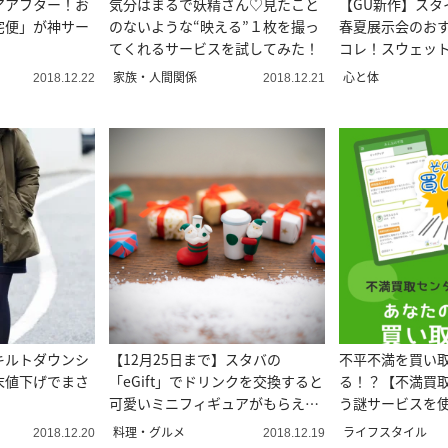
アアフター！お
気分はまるで妖精さん♡見たこと
【GU新作】スタ
宅便」が神サー
のないような“映える”１枚を撮っ
春夏展示会のお
てくれるサービスを試してみた！
コレ！スウェッ
家族・人間関係
心と体
2018.12.22
2018.12.21
キルトダウンシ
【12月25日まで】スタバの
不平不満を買い
末値下げでまさ
「eGift」でドリンクを交換すると
る！？【不満買
可愛いミニフィギュアがもらえる
う謎サービスを
♩
ろ…
料理・グルメ
ライフスタイル
2018.12.20
2018.12.19