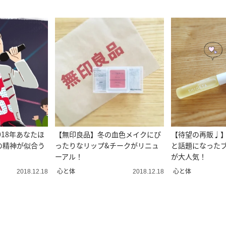
、2018年あなたほ
【無印良品】冬の血色メイクにぴ
【待望の再販♩
の精神が似合う
ったりなリップ&チークがリニュ
と話題になった
ーアル！
が大人気！
心と体
心と体
2018.12.18
2018.12.18