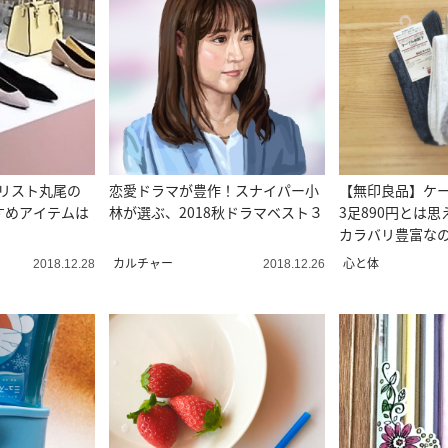
イリスト丸尾の
恋愛ドラマが豊作！スナイパー小
【無印良品】ケ
すめアイテムは
林が選ぶ、2018秋ドラマベスト３
3足890円とは
カラバリ豊富な
カルチャー
心と体
2018.12.28
2018.12.26