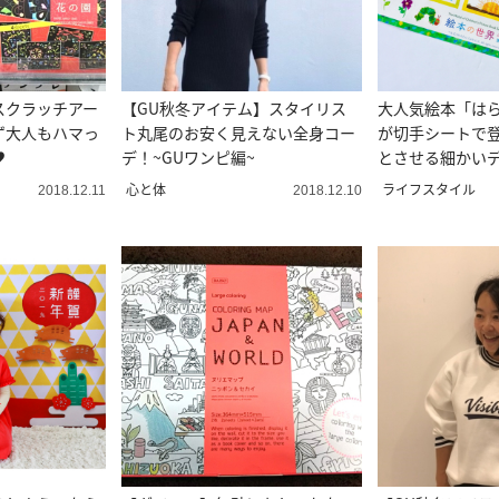
スクラッチアー
【GU秋冬アイテム】スタイリス
大人気絵本「は
ず大人もハマっ
ト丸尾のお安く見えない全身コー
が切手シートで
♥
デ！~GUワンピ編~
とさせる細かい
心と体
ライフスタイル
2018.12.11
2018.12.10