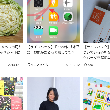
キャベツの切り
【ライフハック】iPhoneに「水平
【ライフハック
シャキシャキに
器」機能があるって知ってた？
ついている値札
クパーツを超簡
ライフスタイル
心と体
2018.12.12
2018.12.12