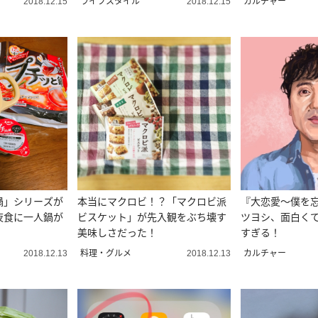
ライフスタイル
カルチャー
2018.12.15
2018.12.15
鍋」シリーズが
本当にマクロビ！？「マクロビ派
『大恋愛〜僕を
夜食に一人鍋が
ビスケット」が先入観をぶち壊す
ツヨシ、面白く
美味しさだった！
すぎる！
料理・グルメ
カルチャー
2018.12.13
2018.12.13