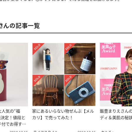
部さんの記事一覧
大人気の“福
家にあるいらない物ぜんぶ【メル
飯豊まりえさん
発売決定！値段と
カリ】で売ってみた！
ディ＆美肌の秘
ド付でお得すぎ