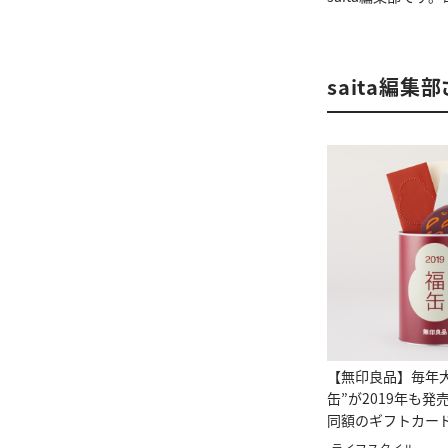
saita編集
【無印良品】毎年
缶”が2019年も
同額のギフトカー
る♥