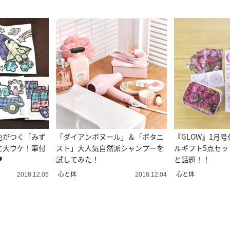
色がつく「みず
「ダイアンボヌール」＆「ボタニ
『GLOW』1月
に大ウケ！筆付
スト」大人気自然派シャンプーを
ルギフト5点セッ
♥
試してみた！
と話題！！
心と体
心と体
2018.12.05
2018.12.04