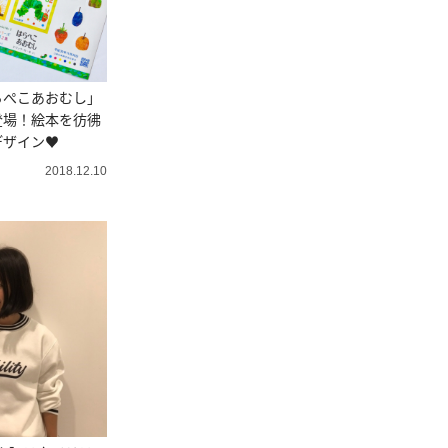
らぺこあおむし」
登場！絵本を彷彿
デザイン♥
2018.12.10