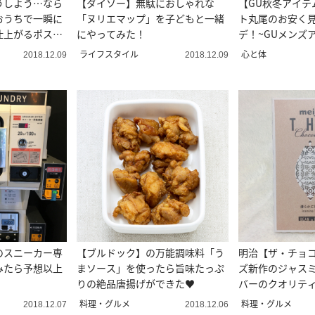
うしよう…なら
【ダイソー】無駄におしゃれな
【GU秋冬アイテ
おうちで一瞬に
「ヌリエマップ」を子どもと一緒
ト丸尾のお安く
仕上がるポスタ
にやってみた！
デ！~GUメンズ
ライフスタイル
心と体
2018.12.09
2018.12.09
のスニーカー専
【ブルドック】の万能調味料「う
明治【ザ・チョ
みたら予想以上
まソース」を使ったら旨味たっぷ
ズ新作のジャス
りの絶品唐揚げができた♥
バーのクオリテ
料理・グルメ
料理・グルメ
2018.12.07
2018.12.06