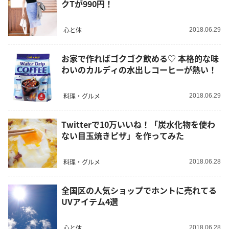
クTが990円！
心と体
2018.06.29
お家で作ればゴクゴク飲める♡ 本格的な味
わいのカルディの水出しコーヒーが熱い！
料理・グルメ
2018.06.29
Twitterで10万いいね！「炭水化物を使わ
ない目玉焼きピザ」を作ってみた
料理・グルメ
2018.06.28
全国区の人気ショップでホントに売れてる
UVアイテム4選
心と体
2018.06.28