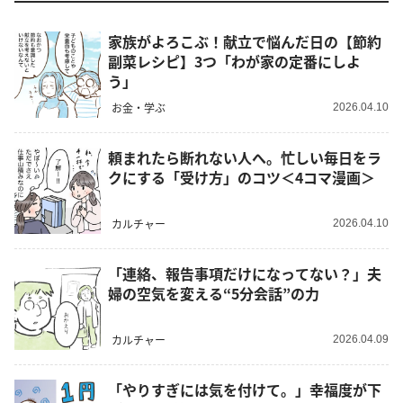
家族がよろこぶ！献立で悩んだ日の【節約
副菜レシピ】3つ「わが家の定番にしよ
う」
お金・学ぶ
2026.04.10
頼まれたら断れない人へ。忙しい毎日をラ
クにする「受け方」のコツ＜4コマ漫画＞
カルチャー
2026.04.10
「連絡、報告事項だけになってない？」夫
婦の空気を変える“5分会話”の力
カルチャー
2026.04.09
「やりすぎには気を付けて。」幸福度が下