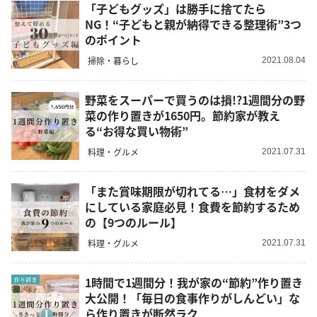
「子どもグッズ」は勝手に捨てたら
NG！“子どもと親が納得できる整理術”3つ
のポイント
掃除・暮らし
2021.08.04
野菜をスーパーで買うのは損!?1週間分の野
菜の作り置きが1650円。節約家が教え
る“お得な買い物術”
料理・グルメ
2021.07.31
「また賞味期限が切れてる…」食材をダメ
にしている家庭必見！食費を節約するため
の【9つのルール】
料理・グルメ
2021.07.31
1時間で1週間分！我が家の“節約”作り置き
大公開！「毎日の食事作りがしんどい」な
ら作り置きが断然ラク