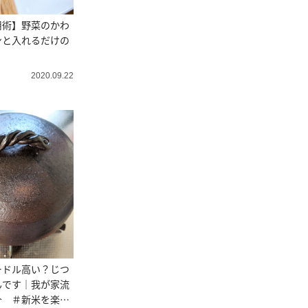
用術】野菜のかわ
ンと入れるだけの
2020.09.22
ードル高い？じつ
んです｜我が家流
介 ＃新米を楽し