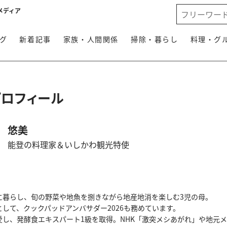
メディア
グ
新着記事
家族・人間関係
掃除・暮らし
料理・グ
プロフィール
悠美
能登の料理家＆いしかわ観光特使
に暮らし、旬の野菜や地魚を捌きながら地産地消を楽しむ3児の母。
して、クックパッドアンバサダー2026も務めています。
愛し、発酵食エキスパート1級を取得。NHK「激突メシあがれ」や地元