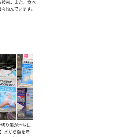
数披露。また、食べ
日々励んでいます。
や切り傷が地味に
均】水から傷を守