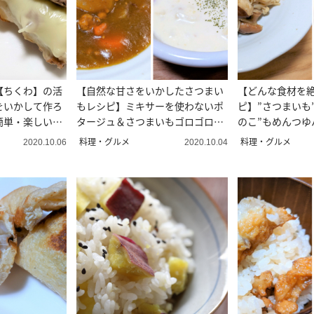
【ちくわ】の活
【自然な甘さをいかしたさつまい
【どんな食材を
をいかして作ろ
もレシピ】ミキサーを使わないポ
ピ】”さつまいも
簡単・楽しいレ
タージュ＆さつまいもゴロゴロカ
のこ”もめんつゆ
レー
に！
料理・グルメ
料理・グルメ
2020.10.06
2020.10.04