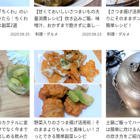
「ちくわ」のい
【甘くておいしいさつまいもの大
【さつま揚げ活
きたら｜ちくわ
量消費レシピ】炊き込みご飯、味
りにそのままポ
な副菜2選
噌汁、おかずまで飽きずに楽しめ
簡単レシピ！
ます
料理・グルメ
料理・グルメ
2020.09.25
2020.09.23
のカクテルに変
野菜入りのさつま揚げ活用術｜そ
土鍋ご飯ってハ
けでなく今まで
のままよりももっと美味しい！さ
は簡単に炊ける
楽しめる飲み方
っとできる簡単副菜レシピ
の炊き方をご紹