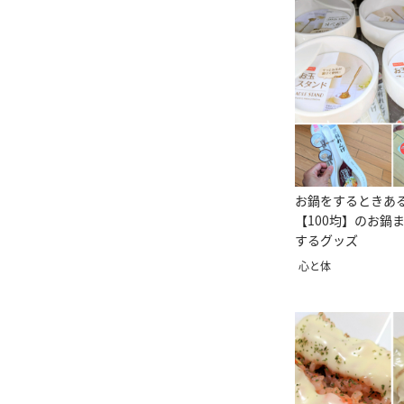
お鍋をするときあ
【100均】のお鍋
するグッズ
心と体