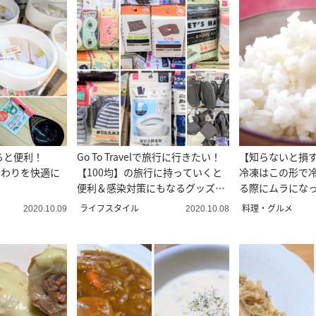
ると便利！
Go To Travelで旅行に行きたい！
【知らないと損
まわりを快適に
【100均】の旅行に持っていくと
冷凍はこの形で
便利＆感染対策にもなるグッズ6
る際にムラにな
選
きない方はやっ
ライフスタイル
料理・グルメ
2020.10.09
2020.10.08