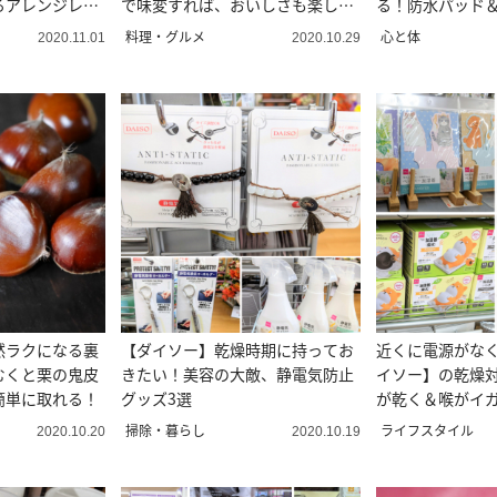
るアレンジレシ
で味変すれば、おいしさも楽しさ
る！防水パッド＆
も広がる
料理・グルメ
心と体
2020.11.01
2020.10.29
然ラクになる裏
【ダイソー】乾燥時期に持ってお
近くに電源がな
むくと栗の鬼皮
きたい！美容の大敵、静電気防止
イソー】の乾燥
簡単に取れる！
グッズ3選
が乾く＆喉がイ
ぐ加湿を！
掃除・暮らし
ライフスタイル
2020.10.20
2020.10.19