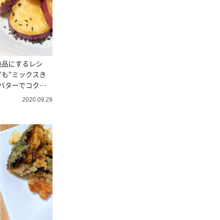
絶品にするレシ
”も”ミックスき
バターでコク旨
2020.09.29