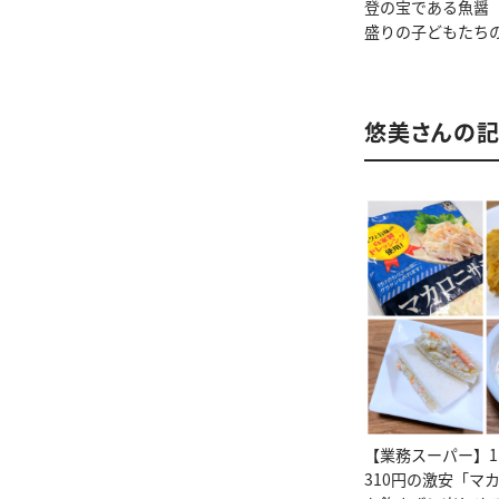
登の宝である魚醤
盛りの子どもたち
悠美さんの
【業務スーパー】1
310円の激安「マ