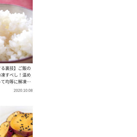
する裏技】ご飯の
冷凍すべし！温め
って均等に解凍で
てみて
2020.10.08