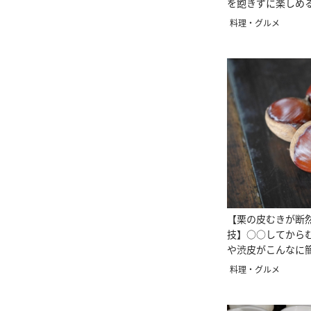
を飽きずに楽しめ
ピ3選
料理・グルメ
【栗の皮むきが断
技】○○してから
や渋皮がこんなに
料理・グルメ