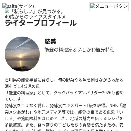
ライタープロフィール
悠美
能登の料理家＆いしかわ観光特使
石川県の能登半島に暮らし、旬の野菜や地魚を捌きながら地産地
消を楽しむ3児の母。
「能登の料理家」として、クックパッドアンバサダー2026も務め
ています。
発酵食をこよなく愛し、発酵食エキスパート1級を取得。NHK「激
突メシあがれ」や地元メディア等では、能登の宝である魚醤「い
しる」や麹調味料をはじめとした、地域の魅力を伝えるレシピを
多数披露。また、食べ盛りの子どもたちの胃袋を満たすため、安