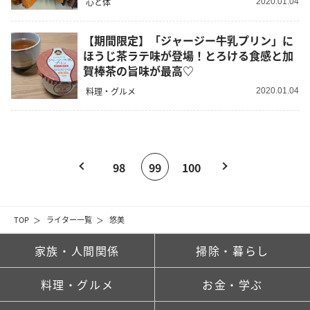
心と体
2020.01.04
【期間限定】「ジャージー牛乳プリン」に
ほうじ茶ラテ味が登場！とろける食感と加
賀棒茶の旨味が最高♡
料理・グルメ
2020.01.04
98
99
100
TOP
ライター一覧
悠美
家族・人間関係
掃除・暮らし
料理・グルメ
お金・学ぶ