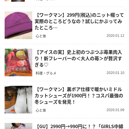
【ワークマン】299円(税込)のニット帽って
実際のところどうなの？試しにかぶってみ
たところ…
心と体
2020.01.12
【アイスの実】史上初のつぶつぶ苺果肉入
り！新フレーバーの＜大人の苺＞が贅沢す
ぎる♡
料理・グルメ
2020.01.10
【ワークマン】裏ボア仕様で暖かいミドル
カットシューズが1900円！？コスパ最強の
冬シューズを発見！
心と体
2020.01.09
【GU】2990円→990円に！？「GIRLS中綿