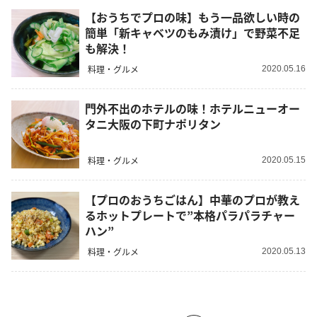
【おうちでプロの味】もう一品欲しい時の
簡単「新キャベツのもみ漬け」で野菜不足
も解決！
料理・グルメ
2020.05.16
門外不出のホテルの味！ホテルニューオー
タニ大阪の下町ナポリタン
料理・グルメ
2020.05.15
【プロのおうちごはん】中華のプロが教え
るホットプレートで”本格パラパラチャー
ハン”
料理・グルメ
2020.05.13