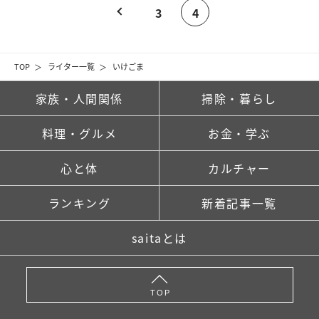
3
4
TOP
ライター一覧
いけごま
家族・人間関係
掃除・暮らし
料理・グルメ
お金・学ぶ
心と体
カルチャー
ランキング
新着記事一覧
saitaとは
TOP