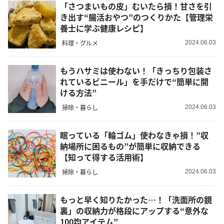
「さつまいもの皮」むいたら損！甘さを引
き出す“腸活おやつ”のつくりかた【管理栄
養士に学ぶ健康レシピ】
料理・グルメ
2024.06.03
もうハサミは使わない！「きっちり包装さ
れているビニール」を手だけで“簡単に開
ける方法”
掃除・暮らし
2024.06.03
眠っている「輪ゴム」使わなきゃ損！”収
納場所に困るもの”が簡単に収納できる
【知って得する活用術】
掃除・暮らし
2024.06.03
もっと早く知りたかった…！「洗面所の鏡
裏」の収納力が格段にアップする“意外な
100均アイテム”