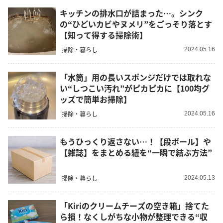
キッチンの排水口が詰まった…。シンク
の“ひどいカビやヌメリ”をごっそり落とす
【知って得する掃除術】
掃除・暮らし
2024.05.16
「水筒」用の長いスポンジだけでは取れな
い“しつこい汚れ”がピカピカに【100均グ
ッズで簡単お掃除】
掃除・暮らし
2024.05.16
もうひっくり返さない…！【段ボール】や
【雑誌】をまとめる紐を“一瞬で結ぶ方法”
掃除・暮らし
2024.05.13
「Kiriのクリームチーズの空き箱」捨てた
ら損！なくしがちな小物が整理できる“収