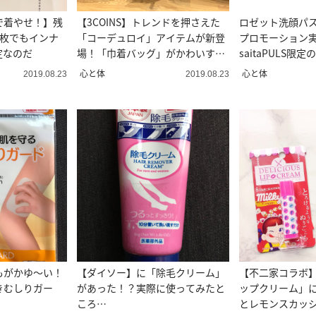
で着やせ！】残
【3COINS】トレンドを押さえた
ロゼット洗顔パス
1枚でもインナ
「コーデュロイ」アイテムが新登
プロモーション
定なのだ
場！「巾着バッグ」がかわいすぎ
saitaPULS限
る♡
も
心と体
心と体
2019.08.23
2019.08.23
もがかゆ～い！
【ダイソー】に「除毛クリーム」
【不二家コラボ
きむしりガー
があった！？実際に使ってみたと
ップクリーム」
！
ころ…
とレモンスカッ