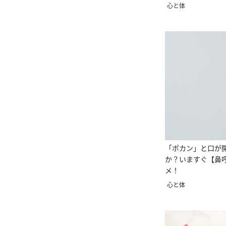
心と体
「ポカン」と口が
か？いますぐ【鼻
メ！
心と体