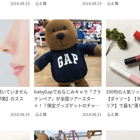
場！！
心と体
心と体
2019.08.23
2019.08.23
開いていません
babyGapでおなじみキャラ「ブラ
100均の人気リ
呼吸】のスス
ナンベア」が全国ツアースター
【ダイソー】【
ト！？限定グッズゲットのチャン
リア】で最も‶落
ス！
心と体
心と体
2019.08.23
2019.08.21