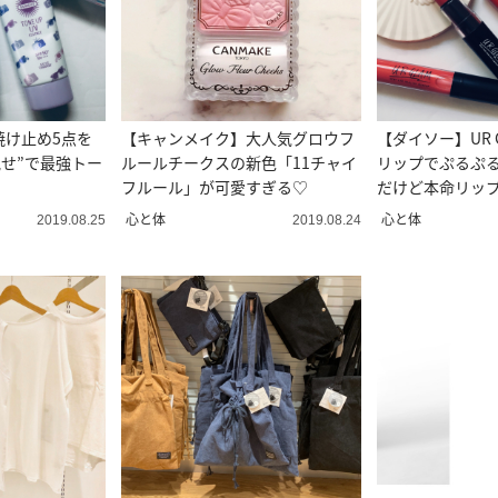
焼け止め5点を
【キャンメイク】大人気グロウフ
【ダイソー】UR 
見せ”で最強トー
ルールチークスの新色「11チャイ
リップでぷるぷる
フルール」が可愛すぎる♡
だけど本命リッ
心と体
心と体
2019.08.25
2019.08.24