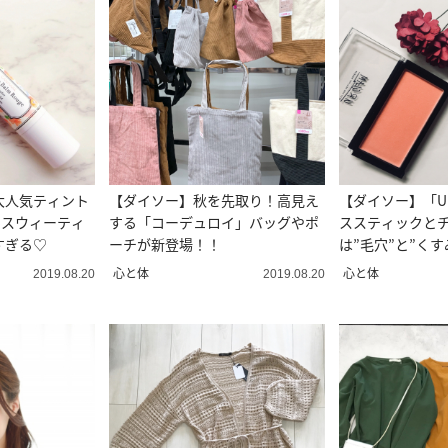
大人気ティント
【ダイソー】秋を先取り！高見え
【ダイソー】「UR
5スウィーティ
する「コーデュロイ」バッグやポ
ススティックと
すぎる♡
ーチが新登場！！
は”毛穴”と”く
心と体
心と体
2019.08.20
2019.08.20