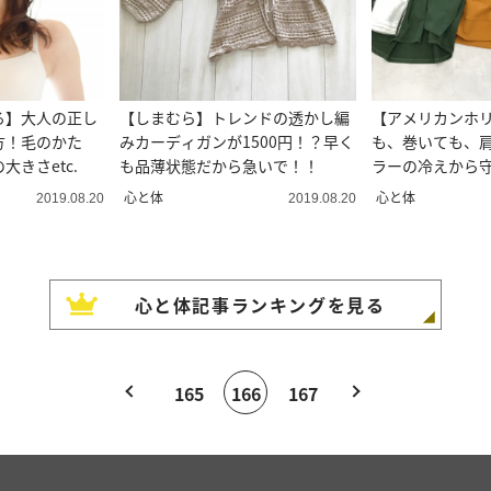
る】大人の正し
【しまむら】トレンドの透かし編
【アメリカンホリ
方！毛のかた
みカーディガンが1500円！？早く
も、巻いても、
きさetc.
も品薄状態だから急いで！！
ラーの冷えから
せトップス
心と体
心と体
2019.08.20
2019.08.20
心と体
記事ランキングを見る
165
166
167