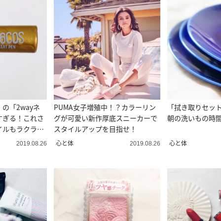
の「2wayネ
PUMA女子増殖中！？カラーリン
「拭き取りセッ
すぎる！これさ
グが可愛い新作厚底スニーカーで
朝の洗いもの時
イルもラクラク
スタイルアップを目指せ！
心と体
心と体
2019.08.26
2019.08.26