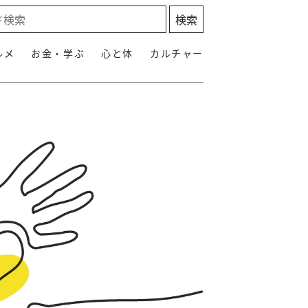
ルメ
お金・学ぶ
心と体
カルチャー