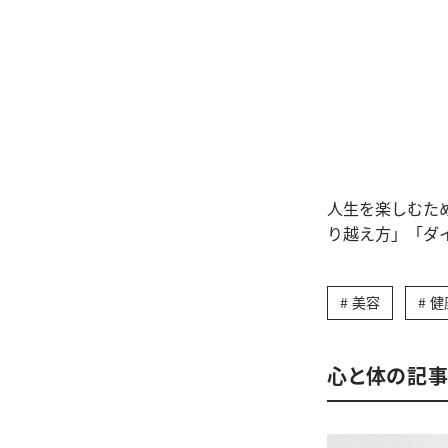
人生を楽しむた
り越え方」「ダ
美容
健
心と体の記