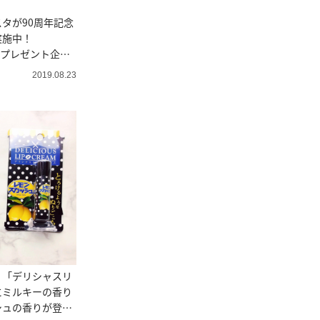
タが90周年記念
実施中！
定のプレゼント企画
2019.08.23
】「デリシャスリ
にミルキーの香り
シュの香りが登