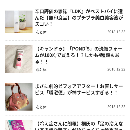
辛口評価の雑誌『LDK』がベストバイに選
んだ【無印良品】のプチプラ美白美容液が
スゴい！
心と体
2018.12.22
【キャンドゥ】「POND'S」の洗顔フォー
ムが100均で買える！？しかも4種類もあ
る！！
心と体
2018.12.22
まさに劇的ビフォアアフター！お直しサー
ビス「職宅便」が神サービスすぎる！！
心と体
2018.12.22
【冷え症さんに朗報】桐灰の「足の冷えな
い不思議な靴下」がめちゃくちゃ優秀だっ