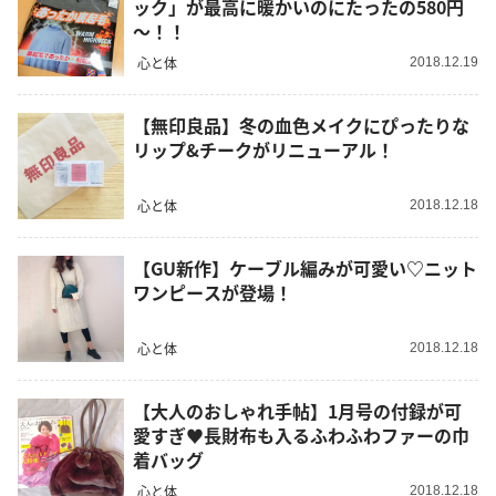
ック」が最高に暖かいのにたったの580円
～！！
心と体
2018.12.19
【無印良品】冬の血色メイクにぴったりな
リップ&チークがリニューアル！
心と体
2018.12.18
【GU新作】ケーブル編みが可愛い♡ニット
ワンピースが登場！
心と体
2018.12.18
【大人のおしゃれ手帖】1月号の付録が可
愛すぎ♥長財布も入るふわふわファーの巾
着バッグ
心と体
2018.12.18