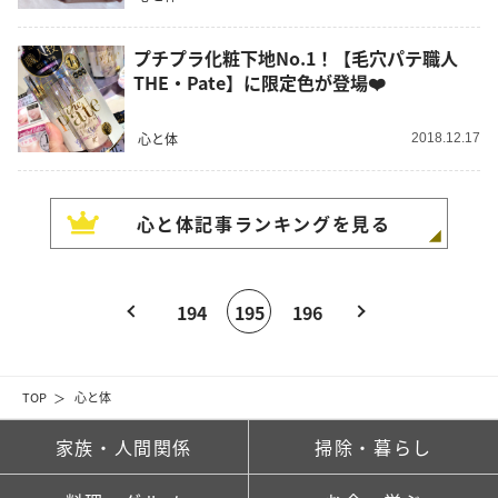
プチプラ化粧下地No.1！【毛穴パテ職人
THE・Pate】に限定色が登場❤️
心と体
2018.12.17
心と体
記事ランキングを見る
194
195
196
TOP
心と体
家族・人間関係
掃除・暮らし