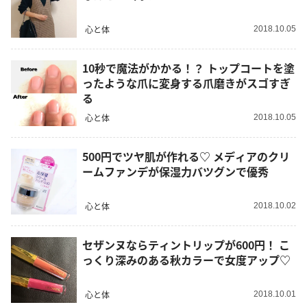
心と体
2018.10.05
10秒で魔法がかかる！？ トップコートを塗
ったような爪に変身する爪磨きがスゴすぎ
る
心と体
2018.10.05
500円でツヤ肌が作れる♡ メディアのクリ
ームファンデが保湿力バツグンで優秀
心と体
2018.10.02
セザンヌならティントリップが600円！ こ
っくり深みのある秋カラーで女度アップ♡
心と体
2018.10.01