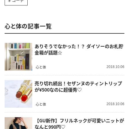
コーデ
心と体の記事一覧
ありそうでなかった！？ ダイソーのお札貯
金箱が話題☆
心と体
2018.10.06
売り切れ続出！セザンヌのティントリップ
が¥500なのに超優秀♡
心と体
2018.10.06
【GU新作】フリルネックが可愛いニットが
なんと990円♡