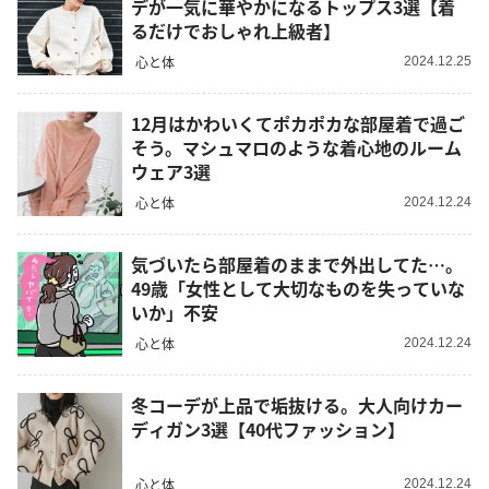
デが一気に華やかになるトップス3選【着
るだけでおしゃれ上級者】
心と体
2024.12.25
12月はかわいくてポカポカな部屋着で過ご
そう。マシュマロのような着心地のルーム
ウェア3選
心と体
2024.12.24
気づいたら部屋着のままで外出してた…。
49歳「女性として大切なものを失っていな
いか」不安
心と体
2024.12.24
冬コーデが上品で垢抜ける。大人向けカー
ディガン3選【40代ファッション】
心と体
2024.12.24