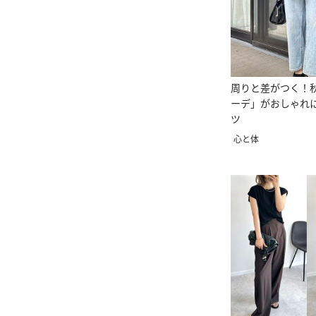
周りと差がつく！
ーデ」がおしゃれ
ツ
心と体