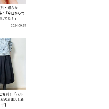
意外と知らな
点”「今日から毎
解してた！」
2024.09.25
と便利！「バル
の秋の着まわし術
ーデ】