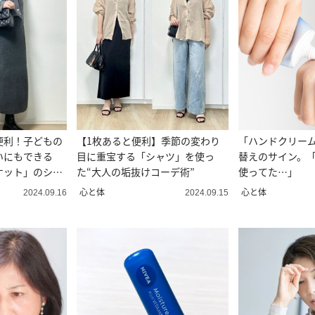
便利！子どもの
【1枚あると便利】季節の変わり
「ハンドクリー
いにもできる
目に重宝する「シャツ」を使っ
替えのサイン。
ケット」のシー
た“大人の垢抜けコーデ術”
使ってた…」
心と体
心と体
2024.09.16
2024.09.15