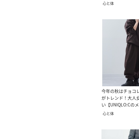
心と体
今年の秋はチョコ
がトレンド！大人
い【UNIQLO:C
ム】
心と体