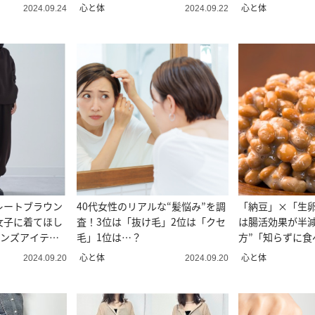
心と体
心と体
2024.09.24
2024.09.22
レートブラウン
40代女性のリアルな“髪悩み”を調
「納豆」×「生卵
女子に着てほし
査！3位は「抜け毛」2位は「クセ
は腸活効果が半減
のメンズアイテ
毛」1位は…？
方”「知らずに食
心と体
心と体
2024.09.20
2024.09.20