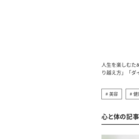
人生を楽しむた
り越え方」「ダ
美容
健
心と体の記