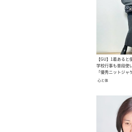
【GU】1着あると
学校行事も普段使
「優秀ニットジャ
ン別着回し
心と体