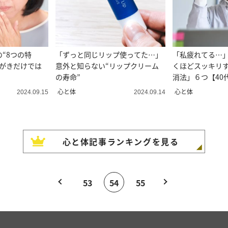
“8つの特
「ずっと同じリップ使ってた…」
「私疲れてる…
みがきだけでは
意外と知らない“リップクリーム
くほどスッキリ
の寿命”
消法」６つ【40
査】
心と体
心と体
2024.09.15
2024.09.14
心と体
記事ランキングを見る
53
54
55