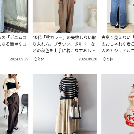
秋の「デニムコ
40代「秋カラー」の失敗しない取
古臭く見えない
になる簡単なコ
り入れ方。ブラウン、ボルドーな
のおしゃれな着こ
どの秋色を上手に着こなすおしゃ
人のカジュアル
れワザ
心と体
心と体
2024.09.29
2024.09.28