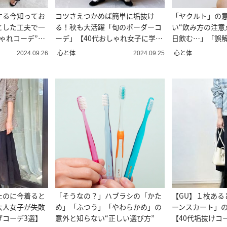
する今知ってお
コツさえつかめば簡単に垢抜け
「ヤクルト」の
とした工夫で一
る！秋も大活躍「旬のボーダーコ
い“飲み方の注意
ゃれコーデ”に
ーデ」【40代おしゃれ女子に学
日飲む…」「誤
ぶ】
心と体
心と体
2024.09.26
2024.09.25
たのに今着ると
「そうなの？」ハブラシの「かた
【GU】１枚ある
大人女子が失敗
め」「ふつう」「やわらかめ」の
ーンスカート」
げコーデ3選】
意外と知らない“正しい選び方”
【40代垢抜けコ