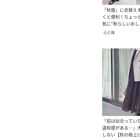
「秋服」に衣替え
くと便利！ちょっ
気に“秋らしいおし
なる！
心と体
「前は似合ってい
違和感がある…」
しない【秋の格上