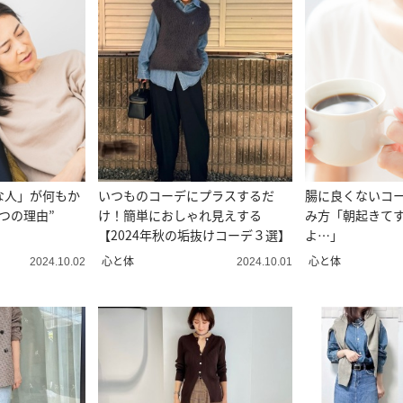
な人」が何もか
いつものコーデにプラスするだ
腸に良くないコー
つの理由”
け！簡単におしゃれ見えする
み方「朝起きて
【2024年秋の垢抜けコーデ３選】
よ…」
心と体
心と体
2024.10.02
2024.10.01