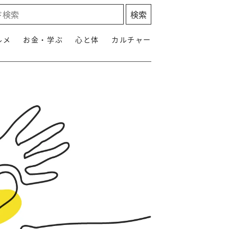
ルメ
お金・学ぶ
心と体
カルチャー