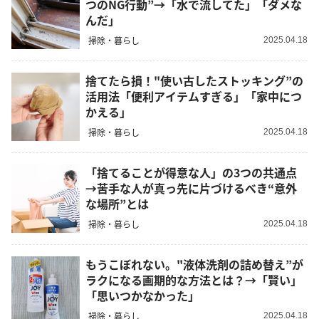
つのNG行動”→「水で流してた」「ダメな
んだ」
掃除・暮らし
2025.04.18
捨てたら損！"使い古したストッキング”の
活用法「便利アイテムすぎる」「家中につ
かえる」
掃除・暮らし
2025.04.18
「捨てることが得意な人」の3つの共通点
→苦手な人が真っ先に片づけるべき“意外
な場所”とは
掃除・暮らし
2025.04.18
もうこぼれない。"液体洗剤の詰め替え”が
ラクになる画期的な方法とは？→「賢い」
「思いつかなかった」
掃除・暮らし
2025.04.18