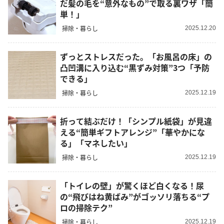
だ髪の毛を“意外なもの”で取る裏ワザ「簡
単！」
掃除・暮らし
2025.12.20
ずっとストレスだった。「お風呂の床」の
凸凹溝に入り込む“黒ずみ対策”3つ「予防
できる」
掃除・暮らし
2025.12.19
折って結ぶだけ！「シンプル紙袋」が見違
える“簡単ギフトアレンジ”「華やかにな
る」「マネしたい」
掃除・暮らし
2025.12.19
「トイレの壁」が驚くほど白くなる！尿
の“飛びはね黄ばみ”がゴッソリ落ちる“プ
ロの掃除テク”
掃除・暮らし
2025.12.19