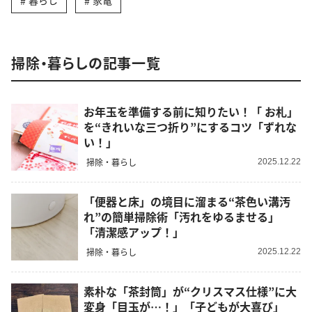
暮らし
家電
掃除・暮らしの記事一覧
お年玉を準備する前に知りたい！「 お札」
を“きれいな三つ折り”にするコツ「ずれな
い！」
掃除・暮らし
2025.12.22
「便器と床」の境目に溜まる“茶色い溝汚
れ”の簡単掃除術「汚れをゆるませる」
「清潔感アップ！」
掃除・暮らし
2025.12.22
素朴な「茶封筒」が“クリスマス仕様”に大
変身「目玉が…！」「子どもが大喜び」