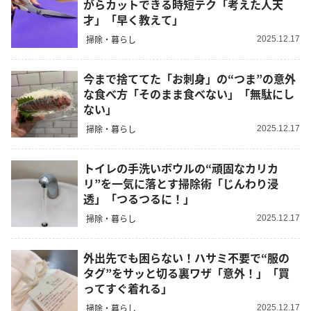
がらカットできる時短テク「考えた人天
才」「早く教えて」
掃除・暮らし
2025.12.17
今まで捨ててた「お刺身」の“つま”の意外
な食べ方「そのまま食べない」「無駄にし
ない」
掃除・暮らし
2025.12.17
トイレの手洗いボウルの“頑固なカリカ
リ”を一気に落とす掃除術「じんわり浸
透」「つるつるに！」
掃除・暮らし
2025.12.17
外出先でも困らない！ハサミ不要で“服の
タグ”をサッと切る裏ワザ「意外！」「買
ってすぐ着れる」
掃除・暮らし
2025.12.17