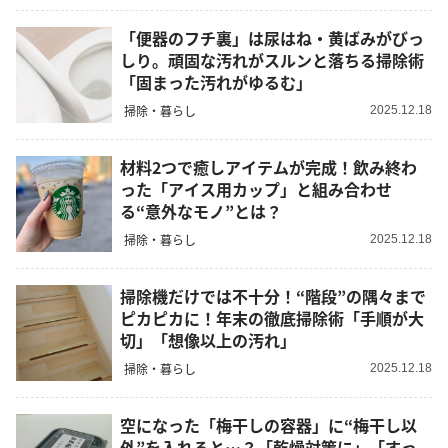
「便器のフチ裏」は尿はね・黄ばみがびっ
しり。頑固な汚れがスルンと落ちる掃除術
「固まった汚れがゆるむ」
掃除・暮らし
2025.12.18
材料2つで癒しアイテムが完成！飲み終わ
った「アイス用カップ」と組み合わせ
る“意外なモノ”とは？
掃除・暮らし
2025.12.18
掃除機だけでは不十分！“階段”の隅々まで
ピカピカに！年末の徹底掃除術「手順が大
切」「想像以上の汚れ」
掃除・暮らし
2025.12.18
空になった「梅干しの容器」に“梅干し以
外”を入れると…？「乾燥対策に」「すっ