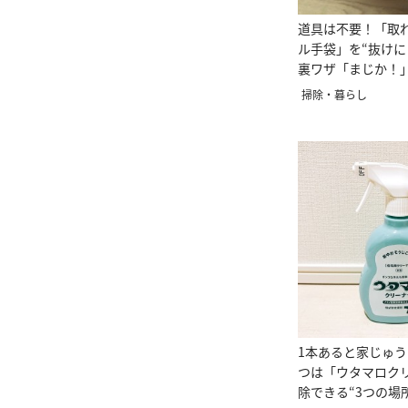
道具は不要！「取
ル手袋」を“抜けに
裏ワザ「まじか！
掃除・暮らし
1本あると家じゅ
つは「ウタマロク
除できる“3つの場