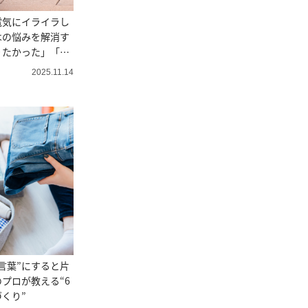
電気にイライラし
はの悩みを解消す
りたかった」「や
2025.11.14
言葉”にすると片
プロが教える“6
くり”