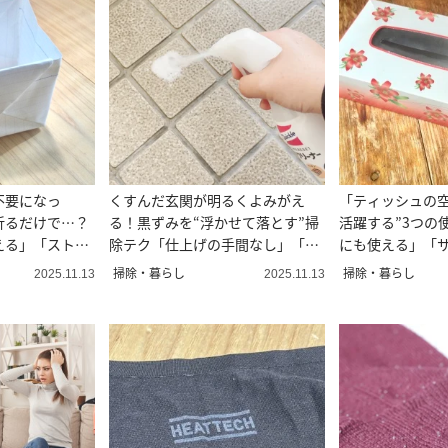
不要になっ
くすんだ玄関が明るくよみがえ
「ティッシュの空
折るだけで…？
る！黒ずみを“浮かせて落とす”掃
活躍する”3つの
える」「ストッ
除テク「仕上げの手間なし」「気
にも使える」「
分もいい」
い」
掃除・暮らし
掃除・暮らし
2025.11.13
2025.11.13