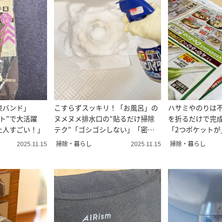
束バンド」
こすらずスッキリ！「お風呂」の
ハサミやのりは
ト”で大活躍
ヌメヌメ排水口の“貼るだけ掃除
を折るだけで完
た人すごい！」
テク”「ゴシゴシしない」「密着
「2つポケットが
する」
おきたい」
掃除・暮らし
掃除・暮らし
2025.11.15
2025.11.15