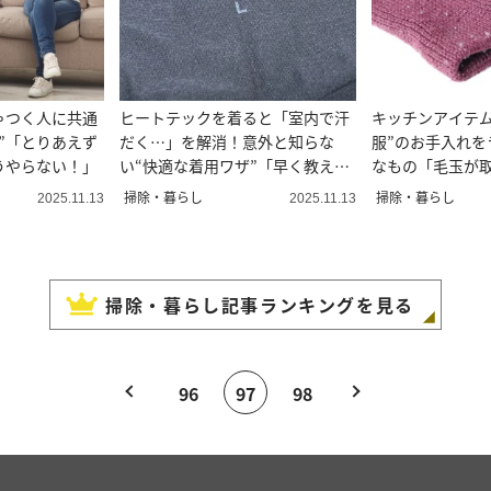
ゃつく人に共通
ヒートテックを着ると「室内で汗
キッチンアイテム
慣”「とりあえず
だく…」を解消！意外と知らな
服”のお手入れを
うやらない！」
い“快適な着用ワザ”「早く教え
なもの「毛玉が
て」
のアイデア」
掃除・暮らし
掃除・暮らし
2025.11.13
2025.11.13
掃除・暮らし
記事ランキングを見る
96
97
98