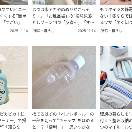
れやすいビニー
じつは水アカやぬめりがごっそ
もうタイツの静
くくする”簡単
り…。「お風呂場」の“掃除見落
ない！冬ならで
」「すごい」
としゾーン”4つ「反省…」「すぐ
るワザ「早く知
掃除する」
ってみる」
掃除・暮らし
掃除・暮らし
2025.11.14
2025.11.14
うピカピカ！じ
捨てるはずの「ペットボトル」の
理想の暮らしを“
リーナー」で掃
一部を切って“キャップ”をはめる
付く？整理収納の
所”「知らなか
と…？「便利！」「思いつかなか
つのマイルールづ