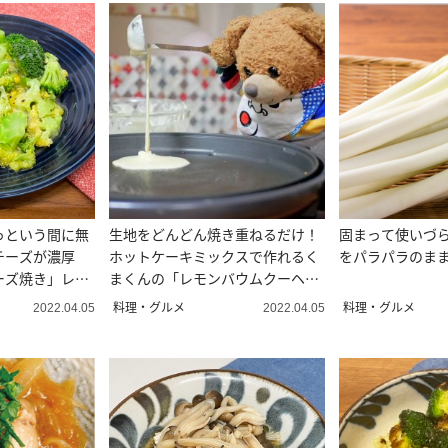
っという間に無
生地をどんどん焼き重ねるだけ！
固まって使いづ
チーズが濃厚
ホットケーキミックスで作れるく
をパラパラのま
ーズ焼き」レシ
まくんの「レモンバウムクーヘ
ン」レシピ
料理・グルメ
料理・グルメ
2022.04.05
2022.04.05