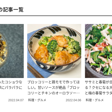
の記事一覧
ったコショウな
ブロッコリーと鶏モモで作ってほ
ササミと春菊が
単にパラパラに
しい。甘いソースが絶品「ブロッ
る？クセになる
コリーとチキンのオーロラソース
と梅の春菊サラ
和え」
料理・グルメ
料理・グルメ
2022.04.07
2022.04.06