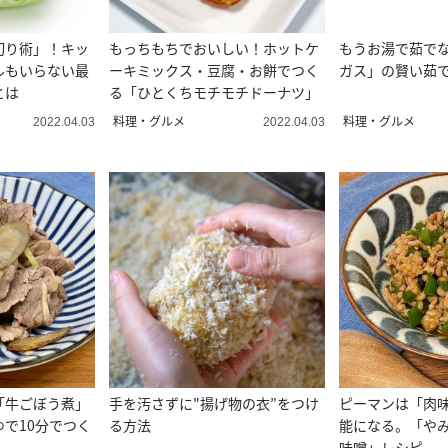
切り術」！キッ
もっちもちでおいしい！ホットケ
もうお湯で茹で
ルもいらない最
ーキミックス・豆腐・お餅でつく
ガス」の賢い茹
とは
る「ひとくちモチモチドーナツ」
料理・グルメ
料理・グルメ
2022.04.03
2022.04.03
「牛ごぼう煮」
手を汚さずに"揚げ物の衣”をつけ
ピーマンは「肉
で10分でつく
る方法
能になる。「や
味噌」レシピ