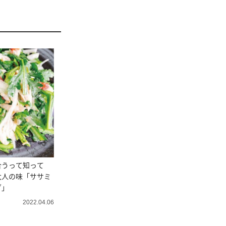
合うって知って
大人の味「ササミ
ダ」
2022.04.06