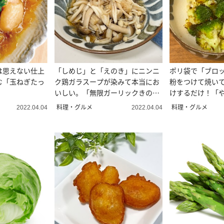
は思えない仕上
「しめじ」と「えのき」にニンニ
ポリ袋で「ブロ
む「玉ねぎたっ
ク鶏ガラスープが染みて本当にお
粉をつけて焼い
いしい。「無限ガーリックきの
けするだけ！「
こ」
リー」
料理・グルメ
料理・グルメ
2022.04.04
2022.04.04