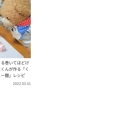
くる巻いてほどけ
まくんが作る「く
ュー麵」レシピ
2022.03.31