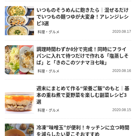
いつものそうめんに飽きたら｜混ぜるだけ
でいつもの麺つゆが大変身！アレンジレシ
ピ3選
料理・グルメ
2020.08.17
調理時間わずか8分で完成！同時にフライ
パンに入れて待つだけで作れる「塩蒸しそ
ば」と「きのこのツナマヨ七味」
料理・グルメ
2020.08.16
週末にまとめて作る“栄養ご飯”のもと｜基
本の重ね煮で夏野菜を楽しむ副菜レシピ3
選
料理・グルメ
2020.08.15
冷凍”味噌玉”が便利！キッチンに立つ時間
を減らしたい夏こそおすすめ