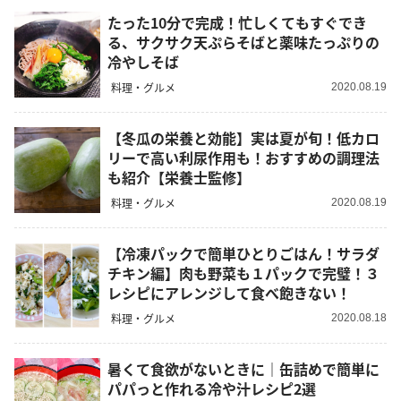
たった10分で完成！忙しくてもすぐでき
る、サクサク天ぷらそばと薬味たっぷりの
冷やしそば
料理・グルメ
2020.08.19
【冬瓜の栄養と効能】実は夏が旬！低カロ
リーで高い利尿作用も！おすすめの調理法
も紹介【栄養士監修】
料理・グルメ
2020.08.19
【冷凍パックで簡単ひとりごはん！サラダ
チキン編】肉も野菜も１パックで完璧！３
レシピにアレンジして食べ飽きない！
料理・グルメ
2020.08.18
暑くて食欲がないときに｜缶詰めで簡単に
パパっと作れる冷や汁レシピ2選