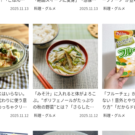
上においしい」
いしさ！」
料理・グルメ
料理・グルメ
2025.11.13
2025.11.13
スはいらない。
「みそ汁」に入れると体がよろこ
「フルーチェ」
代わりに使う意
ぶ。“ポリフェノールがたっぷり
ない！意外とやり
めっちゃクリー
の秋の野菜”とは？「さらした水
り方”「だからド
ごと使う」
だ…」
料理・グルメ
料理・グルメ
2025.11.12
2025.11.12