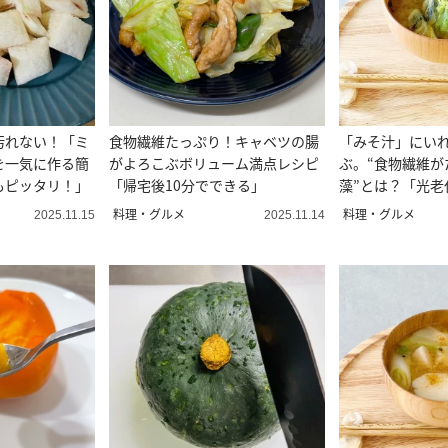
汚れない！「ミ
食物繊維たっぷり！キャベツの腸
「みそ汁」にい
を一気に作る簡
がよろこぶボリューム満点レシピ
ぶ。“食物繊維が
もピッタリ！」
「帰宅後10分でできる」
藻”とは？「光老
に」
料理・グルメ
料理・グルメ
2025.11.15
2025.11.14