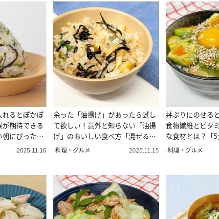
入れるとぽかぽ
余った「油揚げ」があったら試し
丼ぶりにのせる
果が期待できる
て欲しい！意外と知らない「油揚
食物繊維とビタミ
い朝にぴった
げ」のおいしい食べ方「混ぜるだ
な食材とは？「5
けで完成」
料理・グルメ
料理・グルメ
2025.11.16
2025.11.15