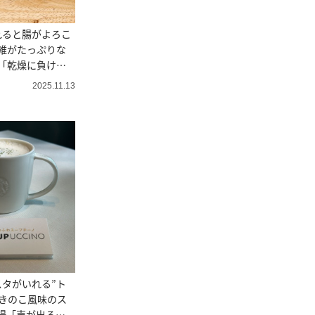
れると腸がよろこ
維がたっぷりな
「乾燥に負けな
2025.11.13
タがいれる”ト
きのこ風味のス
場「声が出るお