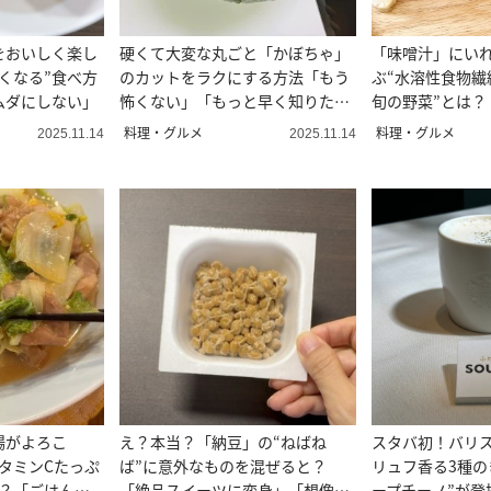
をおいしく楽し
硬くて大変な丸ごと「かぼちゃ」
「味噌汁」にい
くなる”食べ方
のカットをラクにする方法「もう
ぶ“水溶性食物繊
ムダにしない」
怖くない」「もっと早く知りたか
旬の野菜”とは？
った！」
い肌に」
料理・グルメ
料理・グルメ
2025.11.14
2025.11.14
腸がよろこ
え？本当？「納豆」の“ねばね
スタバ初！バリス
タミンCたっぷ
ば”に意外なものを混ぜると？
リュフ香る3種の
は？「ごはんが
「絶品スイーツに変身」「想像以
ープチーノ”が登