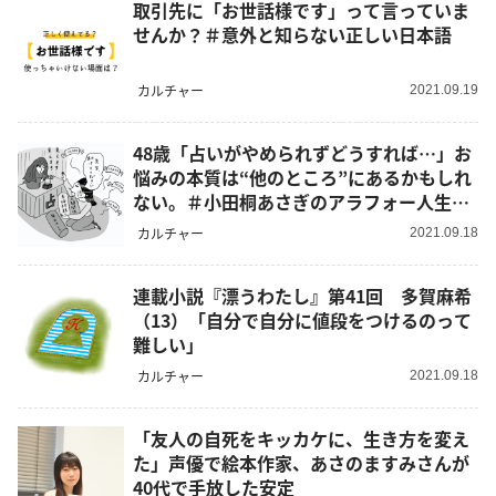
取引先に「お世話様です」って言っていま
せんか？＃意外と知らない正しい日本語
カルチャー
2021.09.19
48歳「占いがやめられずどうすれば…」お
悩みの本質は“他のところ”にあるかもしれ
ない。＃小田桐あさぎのアラフォー人生お
悩み相談
カルチャー
2021.09.18
連載小説『漂うわたし』第41回 多賀麻希
（13）「自分で自分に値段をつけるのって
難しい」
カルチャー
2021.09.18
「友人の自死をキッカケに、生き方を変え
た」声優で絵本作家、あさのますみさんが
40代で手放した安定