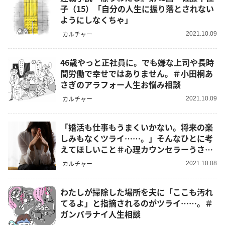
子（15）「自分の人生に振り落とされない
ようにしなくちゃ」
カルチャー
2021.10.09
46歳やっと正社員に。でも嫌な上司や長時
間労働で幸せではありません。＃小田桐あ
さぎのアラフォー人生お悩み相談
カルチャー
2021.10.09
「婚活も仕事もうまくいかない。将来の楽
しみもなくツライ……。」そんなひとに考
えてほしいこと＃心理カウンセラーうさこ
の心を軽くする考え方
カルチャー
2021.10.08
わたしが掃除した場所を夫に「ここも汚れ
てるよ」と指摘されるのがツライ……。＃
ガンバラナイ人生相談