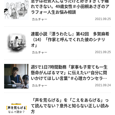
息子は社会人になったけど好きすぎて子離
れできない。49歳女性＃小田桐あさぎのア
ラフォー人生お悩み相談
カルチャー
2021.09.25
連載小説『漂うわたし』第42回 多賀麻希
（14）「作家と呼んでくれた彼のシナリ
オ」
カルチャー
2021.09.25
週5で1日7時間勤務「家事も子育ても一生
懸命がんばるママ」に伝えたい“自分に問
いかけてほしい言葉”＃心理カウンセラー
うさこの心を軽くする考え方
カルチャー
2021.09.24
「声を荒らげる」を「こえをあらげる」っ
て読んでない？意外と知らない正しい読み
方