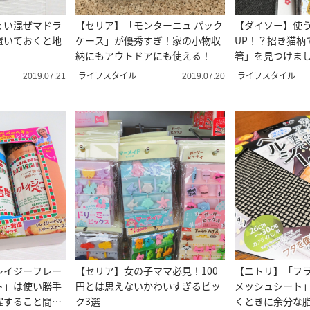
ょい混ぜマドラ
【セリア】「モンターニュ パック
【ダイソー】使
置いておくと地
ケース」が優秀すぎ！家の小物収
UP！？招き猫柄
納にもアウトドアにも使える！
箸」を見つけま
ライフスタイル
ライフスタイル
2019.07.21
2019.07.20
レイジーフレー
【セリア】女の子ママ必見！100
【ニトリ】「フ
ト」は使い勝手
円とは思えないかわいすぎるピッ
メッシュシート
躍すること間違
ク3選
くときに余分な