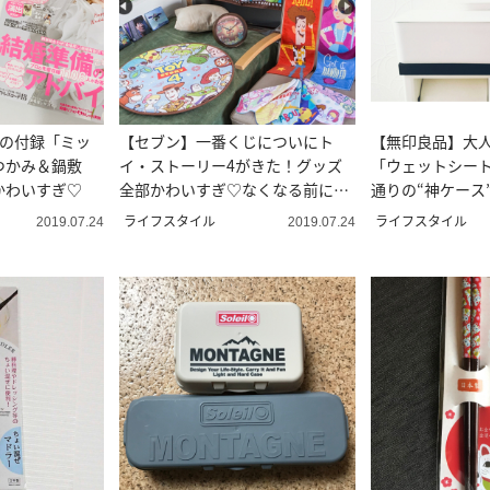
】の付録「ミッ
【セブン】一番くじについにト
【無印良品】大
つかみ＆鍋敷
イ・ストーリー4がきた！グッズ
「ウェットシー
かわいすぎ♡
全部かわいすぎ♡なくなる前に急
通りの“神ケース
げ～！
ライフスタイル
ライフスタイル
2019.07.24
2019.07.24