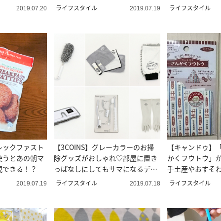
る♪
ライフスタイル
ライフスタイル
2019.07.20
2019.07.19
レックファスト
【3COINS】グレーカラーのお掃
【キャンドゥ】
使うとあの朝マ
除グッズがおしゃれ♡部屋に置き
かくフウトウ」
現できる！？
っぱなしにしてもサマになるデザ
手土産やおすそ
イン♪
てみて！
ライフスタイル
ライフスタイル
2019.07.19
2019.07.18