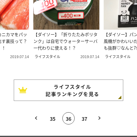
カニカマをパッ
【ダイソー】「折りたたみポリタ
【ダイソー】パ
出す裏技って？
ンク」は自宅でウォーターサーバ
風機がかわいい
！！
ー代わりに使える！？
も抜群♡なんと7
も！？
ライフスタイル
ライフスタイル
2019.07.14
2019.07.14
ライフスタイル
記事ランキングを見る
35
36
37