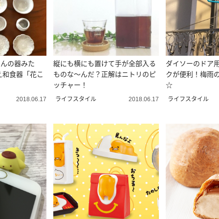
さんの器みた
縦にも横にも置けて手が全部入る
ダイソーのドア
え和食器「花こ
ものな～んだ？正解はニトリのピ
クが便利！梅雨
ッチャー！
☆
ライフスタイル
ライフスタイル
2018.06.17
2018.06.17