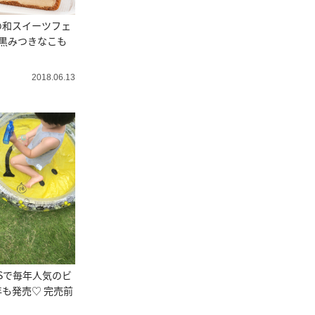
の和スイーツフェ
黒みつきなこも
2018.06.13
NSで毎年人気のビ
も発売♡ 完売前