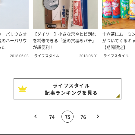
ハーバリウムオ
【ダイソー】小さな穴やヒビ割れ
十六茶にムーミ
題のハーバリウ
を補修できる「壁の穴埋めパテ」
がついてくるキ
みた
が超便利！
【期間限定】
ライフスタイル
ライフスタイル
2018.06.03
2018.06.01
ライフスタイル
記事ランキングを見る
74
75
76