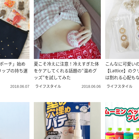
しポーチ」始め
夏こそ冷えに注意！冷えすぎた体
こんなに可愛いのに
リップの持ち運
をケアしてくれる話題の“温めグ
【Lattice】
ッズ”を試してみた
は割れる心配も
ライフスタイル
ライフスタイル
2018.06.07
2018.06.06