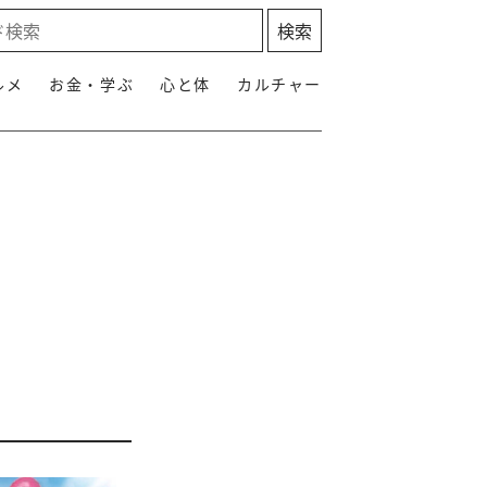
ルメ
お金・学ぶ
心と体
カルチャー