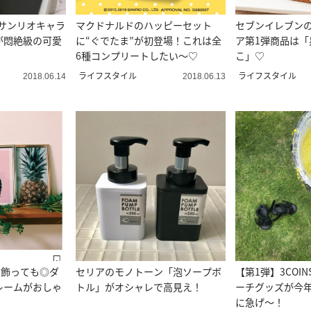
♡サンリオキャラ
マクドナルドのハッピーセット
セブンイレブン
が悶絶級の可愛
に“ぐでたま”が初登場！これは全
ア第1弾商品は「
6種コンプリートしたい～♡
こ」♡
ライフスタイル
ライフスタイル
2018.06.14
2018.06.13
ま飾っても◎ダ
セリアのモノトーン「泡ソープボ
【第1弾】3COI
レームがおしゃ
トル」がオシャレで高見え！
ーチグッズが今年
に急げ〜！