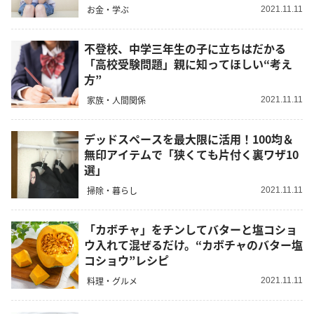
お金・学ぶ
2021.11.11
不登校、中学三年生の子に立ちはだかる
「高校受験問題」親に知ってほしい“考え
方”
家族・人間関係
2021.11.11
デッドスペースを最大限に活用！100均＆
無印アイテムで「狭くても片付く裏ワザ10
選」
掃除・暮らし
2021.11.11
「カボチャ」をチンしてバターと塩コショ
ウ入れて混ぜるだけ。“カボチャのバター塩
コショウ”レシピ
料理・グルメ
2021.11.11