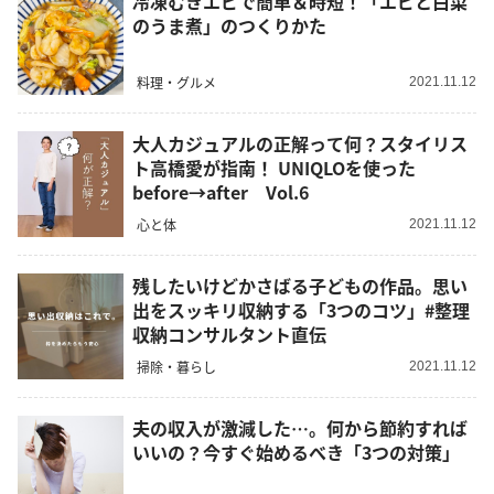
冷凍むきエビで簡単＆時短！「エビと白菜
のうま煮」のつくりかた
料理・グルメ
2021.11.12
大人カジュアルの正解って何？スタイリス
ト高橋愛が指南！ UNIQLOを使った
before→after Vol.6
心と体
2021.11.12
残したいけどかさばる子どもの作品。思い
出をスッキリ収納する「3つのコツ」#整理
収納コンサルタント直伝
掃除・暮らし
2021.11.12
夫の収入が激減した…。何から節約すれば
いいの？今すぐ始めるべき「3つの対策」