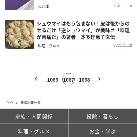
録vol.1
心と体
2021.11.10
シュウマイはもう包まない！皮は後からの
せるだけ「逆シュウマイ」が美味＃「料理
が苦痛だ」の著者 本多理恵子直伝
料理・グルメ
2021.11.10
1066
1067
1068
TOP
新着記事一覧
家族・人間関係
掃除・暮らし
料理・グルメ
お金・学ぶ