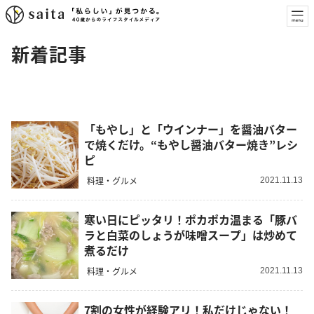
新着記事
「もやし」と「ウインナー」を醤油バター
で焼くだけ。“もやし醤油バター焼き”レシ
ピ
料理・グルメ
2021.11.13
寒い日にピッタリ！ポカポカ温まる「豚バ
ラと白菜のしょうが味噌スープ」は炒めて
煮るだけ
料理・グルメ
2021.11.13
7割の女性が経験アリ！私だけじゃない！