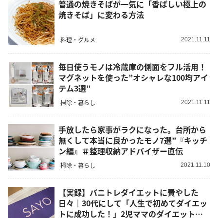
普通の焼きそばが一気に「香ばしい極上の
焼きそば」に変わる方法
料理・グルメ
2021.11.11
毎日使うモノは冷蔵庫の側面をフル活用！
マグネットを使った”オシャレな100均アイ
テム3選”
掃除・暮らし
2021.11.11
手放したら家事がラクになった。台所から
無くして本当に良かったモノ7選”『キッチ
ン編』＃整理収納アドバイザー直伝
掃除・暮らし
2021.11.10
【実録】バニトレダイエットに費やした
日々｜30代にして「人生で初めてダイエッ
トに成功した！」2児ママのダイエット記