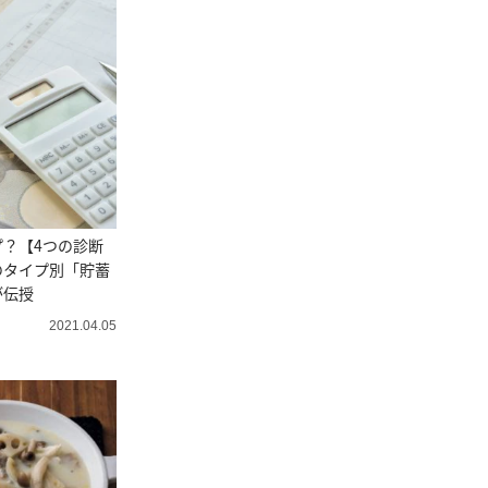
？【4つの診断
のタイプ別「貯蓄
が伝授
2021.04.05