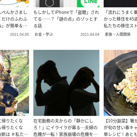
んぺんかさまし
もしかしてiPhoneで「盗聴」され
「流れにうまく
くだけのふわふ
てる……？「謎の点」のゾッとす
かった移住を45
ね」が簡単＆美
る話
私たちの移住ス
お金・学ぶ
家族・人間関係
2021.04.05
2021.04.04
に帰りたくな
在宅勤務の夫からの「静かにし
【10分副菜】箸
も帰りたくな
ろ！」にイライラが募る…夫婦の
が旬の甘い春キ
断は ＃私たち
危機が一転！家族崩壊の危機を救
単レシピ！あとも