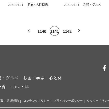
った「模様替え」
きに
家族・人間関係
料理・グルメ
2021.04.04
2021.04.04
1140
1141
1142
理・グルメ
お金・学ぶ
心と体
一覧
saitaとは
記事
利用規約
コンテンツポリシー
プライバシーポリシー
クッキーポリシ