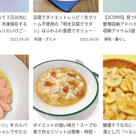
って３日以内に
豆腐でダイエットレシピ！生クリ
【3COINS】見
！冷凍保存する
ーム不使用の「明太豆腐グラタ
整理収納アドバ
ムリエいけごま
ン」はふわふわ食感でボリューム
収納アイテム3選
満点！
料理・グルメ
掃除・暮らし
2021.04.08
2021.04.08
ージ」をカルパ
ダイエットの強い味方！スープの
健康そうなのに
シャレでやたら
素で作るリゾットは簡単・時短・
落とし穴「ヘル