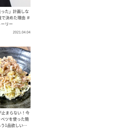
乗った」計画しな
歳で決めた理由 ＃
トーリー
2021.04.04
が止まらない！今
ャベツを使った簡
う1品欲しいと