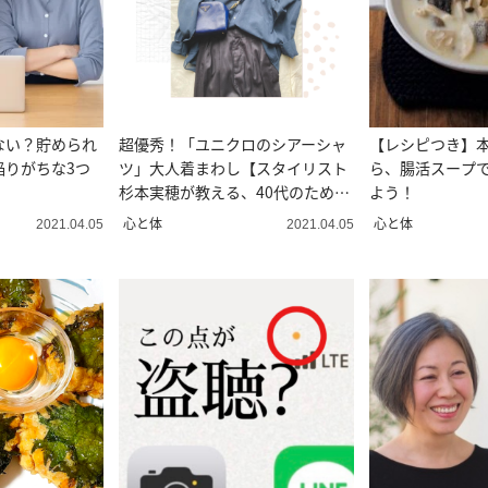
ない？貯められ
超優秀！「ユニクロのシアーシャ
【レシピつき】
陥りがちな3つ
ツ」大人着まわし【スタイリスト
ら、腸活スープ
杉本実穂が教える、40代のための
よう！
着こなしレッスン】
心と体
心と体
2021.04.05
2021.04.05