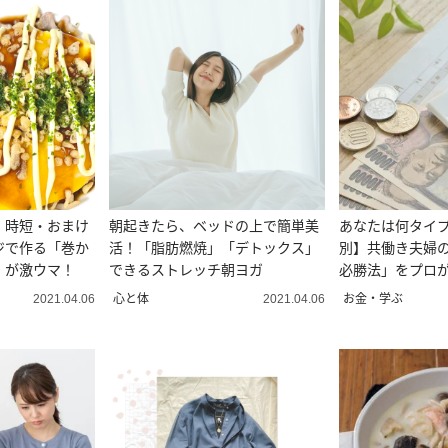
・時短・おまけ
朝起きたら、ベッドの上で簡単美
あなたは何タイプ
ジで作る「巻か
活！「脂肪燃焼」「デトックス」
別】共働き夫婦
」が激ウマ！
できるストレッチ朝ヨガ
必勝法」をプロ
心と体
お金・学ぶ
2021.04.06
2021.04.06