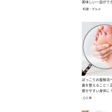
美味しい一皿がで
た。#料理研究家
料理・グルメ
ぽっこりお腹解消
裏を整えること！
痩せやすい身体に
心と体