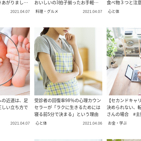
きあがりまし
おいしいの3拍子揃ったお手軽レ
食べ物３つと注
シピ
料理・グルメ
心と体
2021.04.07
2021.04.07
への近道は、足
受診者の回復率98％の心理カウン
【セカンドキャ
正しい立ち方で
セラーが「ラクに生きるためには
決められない、
！
寝る前5分で決まる」という理由
さんの場合 #主
ない
心と体
お金・学ぶ
2021.04.07
2021.04.06