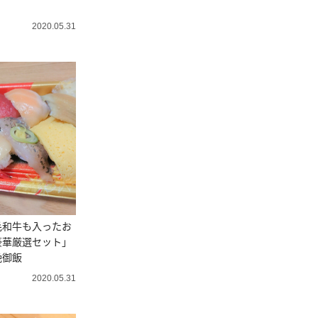
2020.05.31
毛和牛も入ったお
豪華厳選セット」
晩御飯
2020.05.31