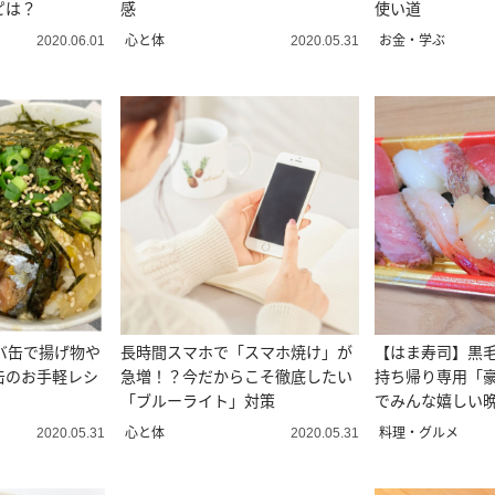
ピは？
感
使い道
心と体
お金・学ぶ
2020.06.01
2020.05.31
バ缶で揚げ物や
長時間スマホで「スマホ焼け」が
【はま寿司】黒
缶のお手軽レシ
急増！？今だからこそ徹底したい
持ち帰り専用「
「ブルーライト」対策
でみんな嬉しい
心と体
料理・グルメ
2020.05.31
2020.05.31