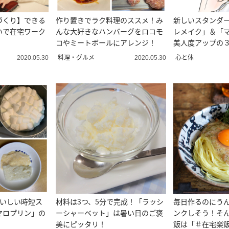
づくり】できる
作り置きでラク料理のススメ！み
新しいスタンダ
いで在宅ワーク
んな大好きなハンバーグをロコモ
レメイク」＆「
コやミートボールにアレンジ！
美人度アップの
は？
料理・グルメ
心と体
2020.05.30
2020.05.30
おいしい時短ス
材料は3つ、5分で完成！「ラッシ
毎日作るのにう
マロプリン」の
ーシャーベット」は暑い日のご褒
ンクしそう！そ
美にピッタリ！
飯は「＃在宅楽