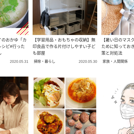
イのおかゆ「カ
【学習用品・おもちゃの収納】無
【暑い日のマス
レシピ#行った
印良品で作る片付けしやすい子ど
ために知ってお
ん
も部屋
策と対処法
掃除・暮らし
家族・人間関係
2020.05.31
2020.05.30