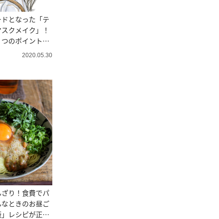
ードとなった「テ
マスクメイク」！
３つのポイントと
2020.05.30
んざり！食費でパ
んなときのお昼ご
飯」レシピが正