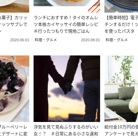
お菓子】カリッ
ランチにおすすめ！タイのオムレ
【簡単時短】電
ナッツサブレで
ツ本格カイヤッサイの簡単レシピ
チンするだけ！
ン
＃行ったつもりで現地ごはん
を使ったパスタ
料理・グルメ
料理・グルメ
2020.06.01
2020.06.01
ブルーベリーレ
浮気を見て見ぬふりするのがいい
給付金10万円の
とデザートに変
女！？ ＃日常にある小さな違和
アンケートで見