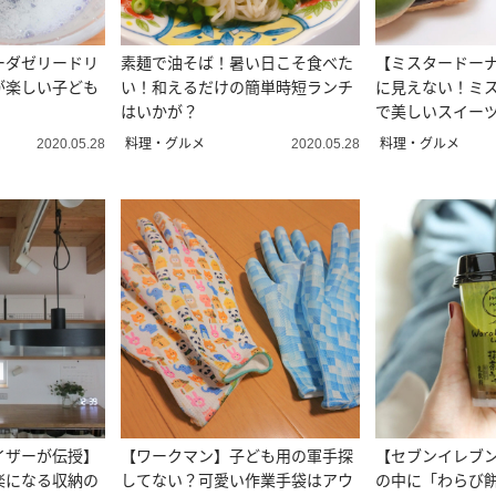
ーダゼリードリ
素麺で油そば！暑い日こそ食べた
【ミスタードー
が楽しい子ども
い！和えるだけの簡単時短ランチ
に見えない！ミ
！
はいかが？
で美しいスイー
料理・グルメ
料理・グルメ
2020.05.28
2020.05.28
イザーが伝授】
【ワークマン】子ども用の軍手探
【セブンイレブ
楽になる収納の
してない？可愛い作業手袋はアウ
の中に「わらび