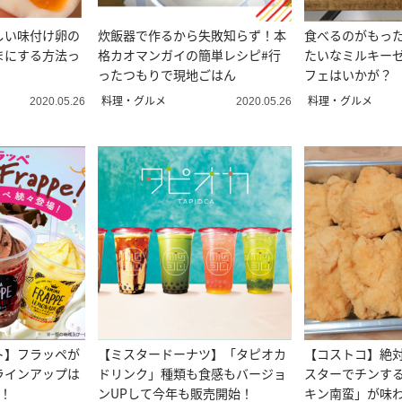
しい味付け卵の
炊飯器で作るから失敗知らず！本
食べるのがもっ
まにする方法っ
格カオマンガイの簡単レシピ#行
たいなミルキー
ったつもりで現地ごはん
フェはいかが？
料理・グルメ
料理・グルメ
2020.05.26
2020.05.26
ト】フラッペが
【ミスタードーナツ】「タピオカ
【コストコ】絶
ラインアップは
ドリンク」種類も食感もバージョ
スターでチンす
！
ンUPして今年も販売開始！
キン南蛮」が味