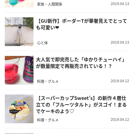
家族・人間関係
2019.04.13
【GU新作】ボーダーTが華奢見えでとって
も可愛い❤︎
心と体
2019.04.13
大人気で即完売した「ゆかりチューハイ」
が数量限定で再販売されている！？
料理・グルメ
2019.04.12
【スーパーカップSweet’s】の新作４層仕
立ての「フルーツタルト」がスゴイ！まる
でケーキのよう♡
料理・グルメ
2019.04.12