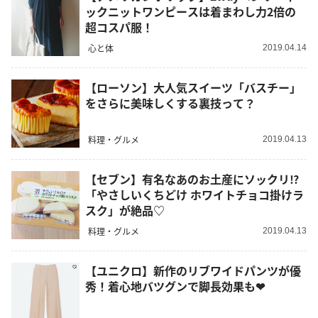
ックニットワンピースは着まわし力2倍の
超コスパ服！
心と体
2019.04.14
【ローソン】大人気スイーツ「バスチー」
をさらに美味しくする裏技って？
料理・グルメ
2019.04.13
【セブン】有名なあのお土産にソックリ⁉︎
「やさしいくちどけ ホワイトチョコ掛けラ
スク」が絶品♡
料理・グルメ
2019.04.13
【ユニクロ】新作のリブワイドパンツが優
秀！着心地バツグンで脚長効果も❤︎