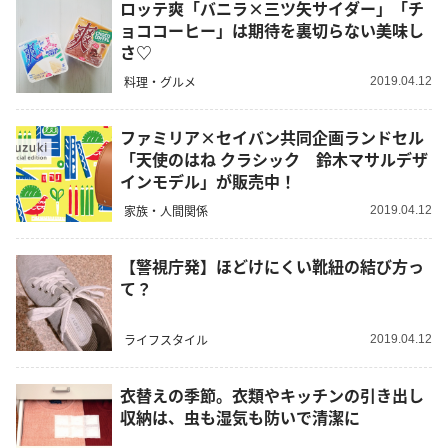
ロッテ爽「バニラ×三ツ矢サイダー」「チ
ョココーヒー」は期待を裏切らない美味し
さ♡
料理・グルメ
2019.04.12
ファミリア×セイバン共同企画ランドセル
「天使のはね クラシック 鈴木マサルデザ
インモデル」が販売中！
家族・人間関係
2019.04.12
【警視庁発】ほどけにくい靴紐の結び方っ
て？
ライフスタイル
2019.04.12
衣替えの季節。衣類やキッチンの引き出し
収納は、虫も湿気も防いで清潔に