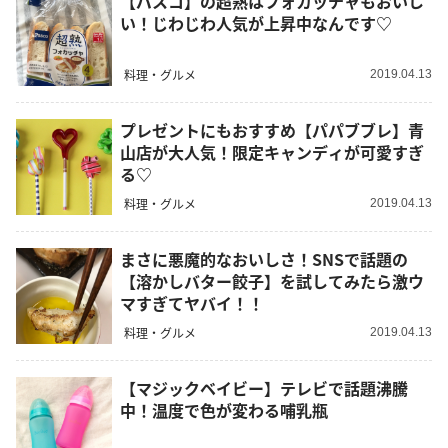
【パスコ】の超熟はフォカッチャもおいし
い！じわじわ人気が上昇中なんです♡
料理・グルメ
2019.04.13
プレゼントにもおすすめ【パパブブレ】青
山店が大人気！限定キャンディが可愛すぎ
る♡
料理・グルメ
2019.04.13
まさに悪魔的なおいしさ！SNSで話題の
【溶かしバター餃子】を試してみたら激ウ
マすぎてヤバイ！！
料理・グルメ
2019.04.13
【マジックベイビー】テレビで話題沸騰
中！温度で色が変わる哺乳瓶