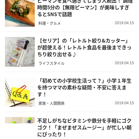
ピーマンを食べ過ぎてしまう人続出！ 調理
時間5分の【無限ピーマン】が美味しすぎ
るとSNSで話題
料理・グルメ
2019.04.15
【セリア】の「レトルト絞り&カッター」
が超使える！レトルト食品を最後まできっ
ちり絞り出せる♪
ライフスタイル
2019.04.15
「初めての小学校生活って？」小学１年生
を持つママの素朴な疑問・不安に答えま
す！
家族・人間関係
2019.04.15
不足しがちなビタミンや鉄分を手軽にゴク
ゴク！「まぜまぜスムージー」が忙しい朝
にぴったり！