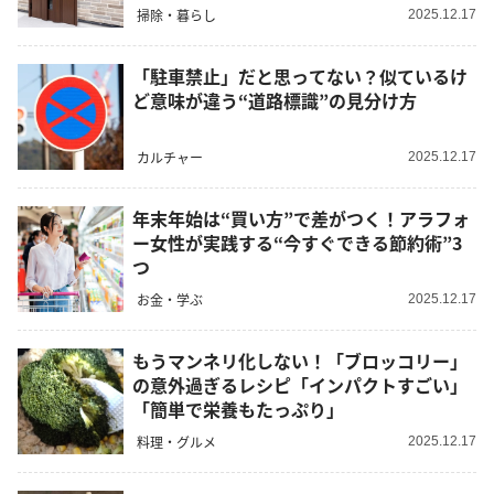
掃除・暮らし
2025.12.17
「駐車禁止」だと思ってない？似ているけ
ど意味が違う“道路標識”の見分け方
カルチャー
2025.12.17
年末年始は“買い方”で差がつく！アラフォ
ー女性が実践する“今すぐできる節約術”3
つ
お金・学ぶ
2025.12.17
もうマンネリ化しない！「ブロッコリー」
の意外過ぎるレシピ「インパクトすごい」
「簡単で栄養もたっぷり」
料理・グルメ
2025.12.17