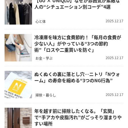
【GU × UNIQLO】なぜか雰囲気が素敵な
人の“シチュエーション別コーデ”4選
心と体
2025.12.17
冷凍庫を味方に食費節約！「毎月の食費が
少ない人」がやっている“3つの節約
術”「ロスや二重買いを防ぐ」
お金・学ぶ
2025.12.17
ぬくぬくの裏に落とし穴…ニトリ「Nウォ
ーム」の寿命を縮める“3つのNG行為”
掃除・暮らし
2025.12.17
年を越す前に掃除したくなる。「玄関」
で“手アカや皮脂汚れ”がごっそり溜まりや
すい場所