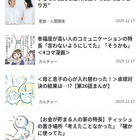
り方”
家族・人間関係
2025.12.17
幸福度が高い人のコミュニケーションの特
長「言わないようにしてた」「そうかも」
＜4コマ漫画＞
カルチャー
2025.12.17
＜母と息子の心が入れ替わった！＞卓球対
決の結果は…!?【第26話まんが】
カルチャー
2025.12.17
【お金が貯まる人の家の特長】ティッシュ
の置き場所「考えたことなかった」「確か
に使ってた」