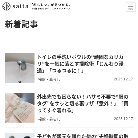
新着記事
トイレの手洗いボウルの“頑固なカリカ
リ”を一気に落とす掃除術「じんわり浸
透」「つるつるに！」
掃除・暮らし
2025.12.17
外出先でも困らない！ハサミ不要で“服の
タグ”をサッと切る裏ワザ「意外！」「買
ってすぐ着れる」
掃除・暮らし
2025.12.17
子どもが親元を離れた後の“夫婦時間の取